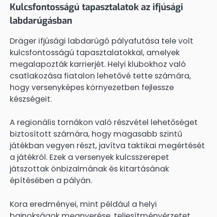
Kulcsfontosságú tapasztalatok az ifjúsági
labdarúgásban
Dräger ifjúsági labdarúgó pályafutása tele volt
kulcsfontosságú tapasztalatokkal, amelyek
megalapozták karrierjét. Helyi klubokhoz való
csatlakozása fiatalon lehetővé tette számára,
hogy versenyképes környezetben fejlessze
készségeit.
A regionális tornákon való részvétel lehetőséget
biztosított számára, hogy magasabb szintű
játékban vegyen részt, javítva taktikai megértését
a játékról. Ezek a versenyek kulcsszerepet
játszottak önbizalmának és kitartásának
építésében a pályán.
Kora eredményei, mint például a helyi
bajnokságok megnyerése, teljesítményérzetet