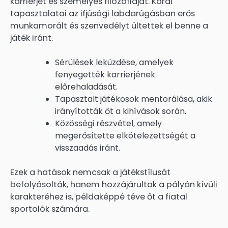
karrierjét és személyes filozófiáját. Korai
tapasztalatai az ifjúsági labdarúgásban erős
munkamorált és szenvedélyt ültettek el benne a
játék iránt.
Sérülések leküzdése, amelyek
fenyegették karrierjének
előrehaladását.
Tapasztalt játékosok mentorálása, akik
irányították őt a kihívások során.
Közösségi részvétel, amely
megerősítette elkötelezettségét a
visszaadás iránt.
Ezek a hatások nemcsak a játékstílusát
befolyásolták, hanem hozzájárultak a pályán kívüli
karakteréhez is, példaképpé téve őt a fiatal
sportolók számára.