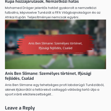
Kupa hozzájárulások, Nemzetközi hatás
Mohamed Dräger jelentős hatást gyakorolt a nemzetközi
futballra, képviselve Tunéziát a FIFA Világbajnokságon és az
Afrikai Kupán. Teljesítményei nemcsak egyéni…
Anis Ben Slimane: Személyes történet, Ifjúsági
fejlődés, Család
Anis Ben Slimane egy tehetséges profi labdarúgó Tunéziából,
akinek ifjúkorától a feltörekvő csillaggá válásáig tartó útja a
sport iránti elkötelezettségét…
Leave a Reply