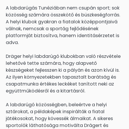
A labdarúgás Tunéziában nem csupán sport; sok
közösség számára összekötő és büszkeségforrás.
A helyi klubok gyakran a fiatalok középpontjaivá
válnak, nemcsak a sportág fejlődésének
platformját biztosítva, hanem identitásérzetet is
adva.
Dräger helyi labdarúgó klubokban való részvétele
lehetővé tette számára, hogy alapvető
készségeket fejlesszen ki a pályán és azon kívül is.
Az ilyen környezetekben tapasztalt barátság és
csapatmunka értékes leckéket tanított neki az
együttműködésről és a kitartásról.
A labdarúgó közösségben, beleértve a helyi
sztárokat, a példaképek inspirálták a fiatal
játékosokat, hogy kövessék álmaikat. A sikeres
sportolók láthatósága motiválta Drágert és