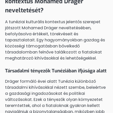
kontextus Mohamed Dräger
neveltetését?
A tunéziai kulturális kontextus jelentős szerepet
játszott Mohamed Dräger neveltetésében,
befolyásolva értékeit, törekvéseit és
tapasztalatait. Egy hagyományokban gazdag és
közösségi támogatásban bővelkedő
társadalomban felnőve találkozott a fiatalokat
meghatározó kihívásokkal és lehetőségekkel.
Társadalmi tényezők Tunéziában ifjúsága alatt
Dräger formáló évei alatt Tunézia különböző
társadalmi kihívásokkal nézett szembe, beleértve
a gazdasági ingadozásokat és politikai
változásokat. Ezek a tényezők olyan környezetet
teremtettek, ahol a fiataloknak gyakran kellett
navigálniuk a bizonytalanságban, miközben jobb