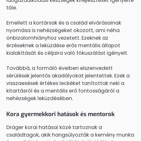
időgazdálkodási készségek kifejlesztését igényelte
tőle.
Emellett a kortársak és a család elvárásainak
nyomása is nehézségeket okozott, ami néha
önbizalomhiányhoz vezetett. Ezeknek az
érzéseknek a leküzdése erős mentális állapot
kialakítását és céljaira való fókuszálást igényelt.
Továbbá, a formáló éveiben elszenvedett
sérülések jelentős akadályokat jelentettek. Ezek a
visszaesések értékes leckéket tanítottak neki a
kitartásról és a mentális erő fontosságáról a
nehézségek leküzdésében.
Kora gyermekkori hatások és mentorok
Dräger korai hatásai közé tartoznak a
családtagok, akik hangsúlyozták a kemény munka