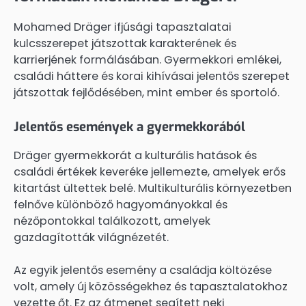
Mohamed Dräger ifjúsági tapasztalatai
kulcsszerepet játszottak karakterének és
karrierjének formálásában. Gyermekkori emlékei,
családi háttere és korai kihívásai jelentős szerepet
játszottak fejlődésében, mint ember és sportoló.
Jelentős események a gyermekkorából
Dräger gyermekkorát a kulturális hatások és
családi értékek keveréke jellemezte, amelyek erős
kitartást ültettek belé. Multikulturális környezetben
felnőve különböző hagyományokkal és
nézőpontokkal találkozott, amelyek
gazdagították világnézetét.
Az egyik jelentős esemény a családja költözése
volt, amely új közösségekhez és tapasztalatokhoz
vezette őt. Ez az átmenet segített neki