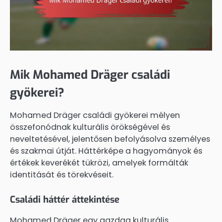
Mik Mohamed Dräger családi
gyökerei?
Mohamed Dräger családi gyökerei mélyen
összefonódnak kulturális örökségével és
neveltetésével, jelentősen befolyásolva személyes
és szakmai útját. Háttérképe a hagyományok és
értékek keverékét tükrözi, amelyek formálták
identitását és törekvéseit.
Családi háttér áttekintése
Mohamed Dräger egy gazdag kulturális