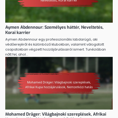
Aymen Abdennour: Személyes háttér, Neveltetés,
Korai karrier
Aymen Abdennour egy professzionális labdarúgó, aki
védőerejéről és különböző klubokban, valamint válogatott
csapatokban végzett hozzájárulásairól ismert. Tunéziában
nőtt fel, ahol…
Mohamed Dräger: Világbajnoki szereplések, Afrikai