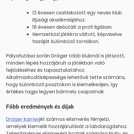
12 évesen csatlakozott egy neves klub
ifjúsági akadémiájához.
18 évesen debütált a profi ligában.
Nemzetközi játékra váltott, képviselve
hazáját különböző tornákon.
Pályafutása során Dräger több klubnál is játszott,
minden lépés hozzájárult a játékban való
fejlődéséhez és tapasztalatához.
Alkalmazkodóképessége lehetővé tette számára,
hogy különböző posztokon is kiemelkedjen, így
értékes tagja legyen bármely csapatnak.
Főbb eredmények és díjak
Dräger karrier
jét számos elismerés fémjelzi,
amelyek kiemelik hozzájárulását a labdarúgáshoz.
Teljesítményei elismerést hoztak számára klub- és