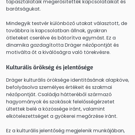
tapasztalataik megerősítették kapcsolataikat és
barátságukat.
Mindegyik testvér különböző utakat választott, de
továbbra is kapcsolatban állnak, gyakran
ötleteket cserélve és bátorítva egymást. Ez a
dinamika gazdagította Dräger nézőpontját és
motiválta őt a kiválóságra való törekvésre.
Kulturális örökség és jelentősége
Dräger kulturális öröksége identitásának alapköve,
befolyásolva személyes értékeit és szakmai
nézőpontját. Családja hátteréből származó
hagyományok és szokások felelősségérzetet
ültettek belé a közössége iránt, valamint
elkötelezettséget a gyökerei megőrzése iránt.
Ez a kulturális jelentőség megjelenik munkájában,