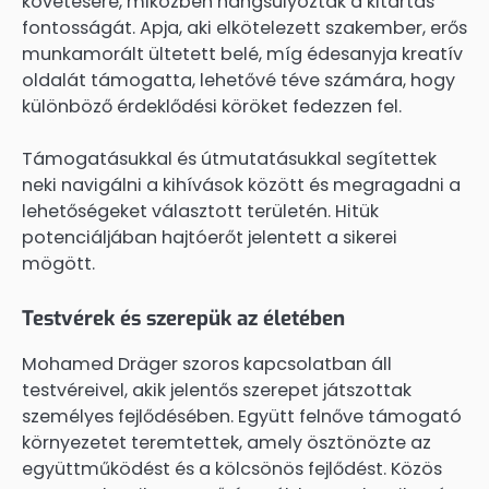
követésére, miközben hangsúlyozták a kitartás
fontosságát. Apja, aki elkötelezett szakember, erős
munkamorált ültetett belé, míg édesanyja kreatív
oldalát támogatta, lehetővé téve számára, hogy
különböző érdeklődési köröket fedezzen fel.
Támogatásukkal és útmutatásukkal segítettek
neki navigálni a kihívások között és megragadni a
lehetőségeket választott területén. Hitük
potenciáljában hajtóerőt jelentett a sikerei
mögött.
Testvérek és szerepük az életében
Mohamed Dräger szoros kapcsolatban áll
testvéreivel, akik jelentős szerepet játszottak
személyes fejlődésében. Együtt felnőve támogató
környezetet teremtettek, amely ösztönözte az
együttműködést és a kölcsönös fejlődést. Közös