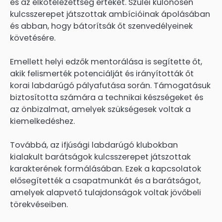
és az elkötelezettség értékét. Szülei különösen
kulcsszerepet játszottak ambícióinak ápolásában
és abban, hogy bátorítsák őt szenvedélyeinek
követésére.
Emellett helyi edzők mentorálása is segítette őt,
akik felismerték potenciálját és irányították őt
korai labdarúgó pályafutása során. Támogatásuk
biztosította számára a technikai készségeket és
az önbizalmat, amelyek szükségesek voltak a
kiemelkedéshez.
Továbbá, az ifjúsági labdarúgó klubokban
kialakult barátságok kulcsszerepet játszottak
karakterének formálásában. Ezek a kapcsolatok
elősegítették a csapatmunkát és a barátságot,
amelyek alapvető tulajdonságok voltak jövőbeli
törekvéseiben.