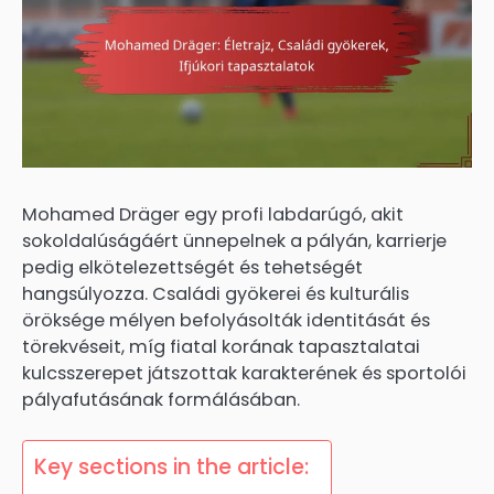
Mohamed Dräger egy profi labdarúgó, akit
sokoldalúságáért ünnepelnek a pályán, karrierje
pedig elkötelezettségét és tehetségét
hangsúlyozza. Családi gyökerei és kulturális
öröksége mélyen befolyásolták identitását és
törekvéseit, míg fiatal korának tapasztalatai
kulcsszerepet játszottak karakterének és sportolói
pályafutásának formálásában.
Key sections in the article: