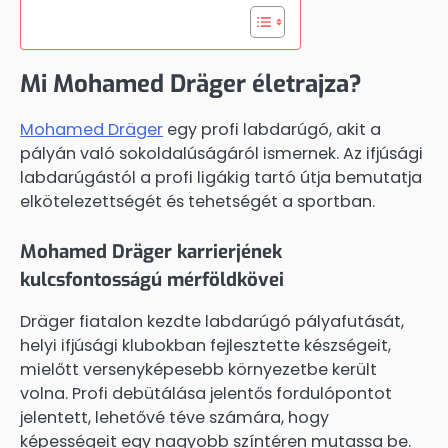
Mi Mohamed Dräger életrajza?
Mohamed Dräger
egy profi labdarúgó, akit a
pályán való sokoldalúságáról ismernek. Az ifjúsági
labdarúgástól a profi ligákig tartó útja bemutatja
elkötelezettségét és tehetségét a sportban.
Mohamed Dräger karrierjének
kulcsfontosságú mérföldkövei
Dräger fiatalon kezdte labdarúgó pályafutását,
helyi ifjúsági klubokban fejlesztette készségeit,
mielőtt versenyképesebb környezetbe került
volna. Profi debütálása jelentős fordulópontot
jelentett, lehetővé téve számára, hogy
képességeit egy nagyobb színtéren mutassa be.