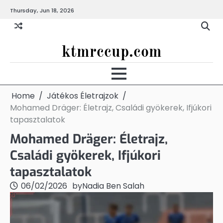
Skip
Thursday, Jun 18, 2026
to
content
ktmrccup.com
Home
Játékos Életrajzok
Mohamed Dräger: Életrajz, Családi gyökerek, Ifjúkori
tapasztalatok
Mohamed Dräger: Életrajz,
Családi gyökerek, Ifjúkori
tapasztalatok
06/02/2026
by
Nadia Ben Salah