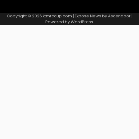
Copyright © 2026
ktmrccup.com
| Expose News by
Ascendoor
|
Powered by
WordPress
.