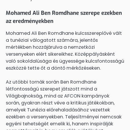
Mohamed Ali Ben Romdhane szerepe ezekben
az eredményekben
Mohamed Ali Ben Romdhane kulcsszereplővé vált
a tunéziai válogatott számára, jelentős
mértékben hozzájárulva a nemzetközi
versenyeken elért sikereikhez. Középpályásként
való sokoldalúsága és ügyessége kulcsfontosságú
eszközzé tette őt a döntő mérkőzéseken.
Az utóbbi tornák során Ben Romdhane
létfontosságú szerepet játszott mind a
Világbajnokság, mind az AFCON kampányok
során, gyakran részt véve a kritikus játékokban,
amelyek Tunézia előrehaladásához vezettek
ezekben a versenyekben. Teljesítményei nemcsak
egyéni tehetségét emelik ki, hanem inspirálják