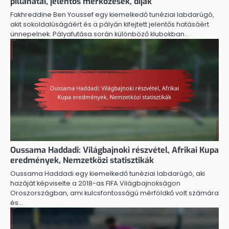
pillanatai, jelentős mérkőzések, díjak
Fakhreddine Ben Youssef egy kiemelkedő tunéziai labdarúgó,
akit sokoldalúságáért és a pályán kifejtett jelentős hatásáért
ünnepelnek. Pályafutása során különböző klubokban…
Oussama Haddadi: Világbajnoki részvétel, Afrikai Kupa
eredmények, Nemzetközi statisztikák
Oussama Haddadi egy kiemelkedő tunéziai labdarúgó, aki
hazáját képviselte a 2018-as FIFA Világbajnokságon
Oroszországban, ami kulcsfontosságú mérföldkő volt számára
és…