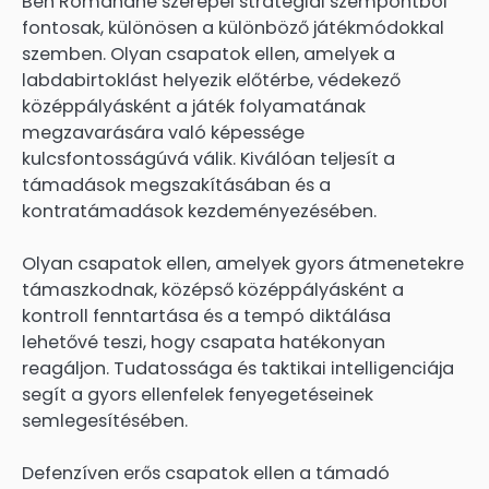
Ben Romdhane szerepei stratégiai szempontból
fontosak, különösen a különböző játékmódokkal
szemben. Olyan csapatok ellen, amelyek a
labdabirtoklást helyezik előtérbe, védekező
középpályásként a játék folyamatának
megzavarására való képessége
kulcsfontosságúvá válik. Kiválóan teljesít a
támadások megszakításában és a
kontratámadások kezdeményezésében.
Olyan csapatok ellen, amelyek gyors átmenetekre
támaszkodnak, középső középpályásként a
kontroll fenntartása és a tempó diktálása
lehetővé teszi, hogy csapata hatékonyan
reagáljon. Tudatossága és taktikai intelligenciája
segít a gyors ellenfelek fenyegetéseinek
semlegesítésében.
Defenzíven erős csapatok ellen a támadó