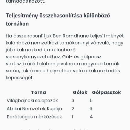
támadás között.
Teljesítmény összehasonlítása különböző
tornákon
Ha összehasonlítjuk Ben Romdhane teljesítményét
különböző nemzetközi tornákon, nyilvánvaló, hogy
jól alkalmazkodik a különböző
versenykörnyezetekhez. Gól- és gólpassz
statisztikái általában javulnak a nagyobb tornák
során, tükrözve a helyzethez való alkalmazkodás
képességét.
Torna
Gólok
Gólpasszok
Világbajnoki selejtezők
3
5
Afrikai Nemzetek Kupája
2
3
Barátságos mérkőzések
1
4