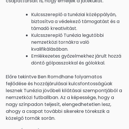
csapattársait is, hogy emeljék a játékukat.
Kulcsszereplő a tunéziai középpályán,
biztosítva a védekező támogatást és a
támadó kreativitást.
Kulcsszereplő Tunézia legutóbbi
nemzetközi tornákra való
kvalifikálásában.
Emlékezetes győzelmekhez járult hozzá
döntő gólpasszokkal és gólokkal.
Előre tekintve Ben Romdhane folyamatos
fejlődése és hozzájárulásai kulcsfontosságúak
lesznek Tunézia jövőbeli kilátásai szempontjából a
nemzetközi futballban. Az a képessége, hogy a
nagy színpadon teljesít, elengedhetetlen lesz,
ahogy a csapat további sikerekre törekszik a
közelgő tornák során.