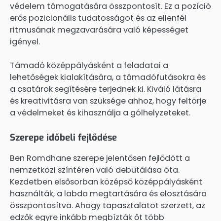
védelem támogatására összpontosít. Ez a pozíció
erős pozicionális tudatosságot és az ellenfél
ritmusának megzavarására való képességet
igényel.
Támadó középpályásként a feladatai a
lehetőségek kialakítására, a támadófutásokra és
a csatárok segítésére terjednek ki. Kiváló látásra
és kreativitásra van szüksége ahhoz, hogy feltörje
a védelmeket és kihasználja a gólhelyzeteket.
Szerepe időbeli fejlődése
Ben Romdhane szerepe jelentősen fejlődött a
nemzetközi színtéren való debütálása óta.
Kezdetben elsősorban középső középpályásként
használták, a labda megtartására és elosztására
összpontosítva. Ahogy tapasztalatot szerzett, az
edzők egyre inkább megbízták őt több