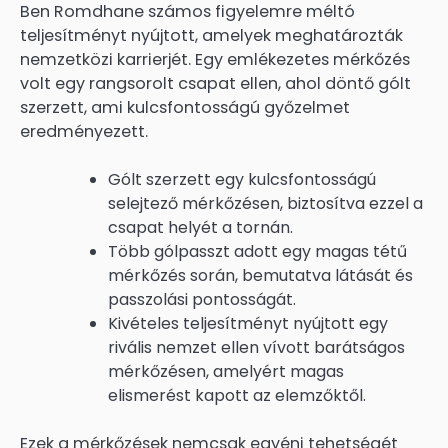
Ben Romdhane számos figyelemre méltó
teljesítményt nyújtott, amelyek meghatározták
nemzetközi karrierjét. Egy emlékezetes mérkőzés
volt egy rangsorolt csapat ellen, ahol döntő gólt
szerzett, ami kulcsfontosságú győzelmet
eredményezett.
Gólt szerzett egy kulcsfontosságú
selejtező mérkőzésen, biztosítva ezzel a
csapat helyét a tornán.
Több gólpasszt adott egy magas tétű
mérkőzés során, bemutatva látását és
passzolási pontosságát.
Kivételes teljesítményt nyújtott egy
rivális nemzet ellen vívott barátságos
mérkőzésen, amelyért magas
elismerést kapott az elemzőktől.
Ezek a mérkőzések nemcsak egyéni tehetségét