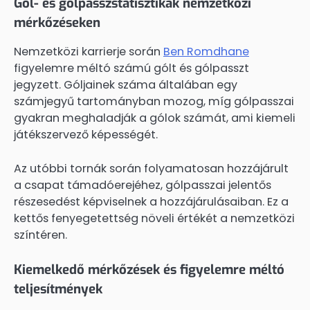
Gól- és gólpasszstatisztikák nemzetközi
mérkőzéseken
Nemzetközi karrierje során
Ben Romdhane
figyelemre méltó számú gólt és gólpasszt
jegyzett. Góljainek száma általában egy
számjegyű tartományban mozog, míg gólpasszai
gyakran meghaladják a gólok számát, ami kiemeli
játékszervező képességét.
Az utóbbi tornák során folyamatosan hozzájárult
a csapat támadóerejéhez, gólpasszai jelentős
részesedést képviselnek a hozzájárulásaiban. Ez a
kettős fenyegetettség növeli értékét a nemzetközi
színtéren.
Kiemelkedő mérkőzések és figyelemre méltó
teljesítmények