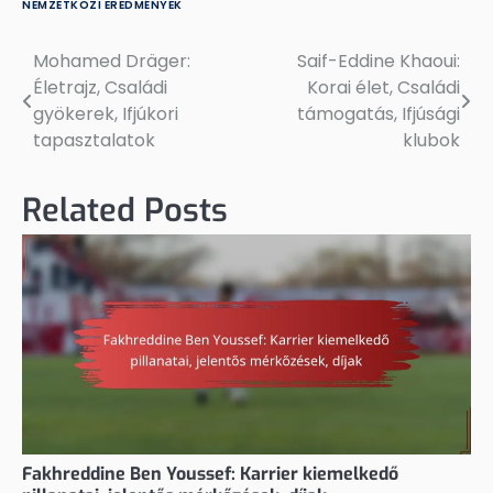
NEMZETKÖZI EREDMÉNYEK
Mohamed Dräger:
Saif-Eddine Khaoui:
Post
Életrajz, Családi
Korai élet, Családi
navigation
gyökerek, Ifjúkori
támogatás, Ifjúsági
tapasztalatok
klubok
Related Posts
Fakhreddine Ben Youssef: Karrier kiemelkedő