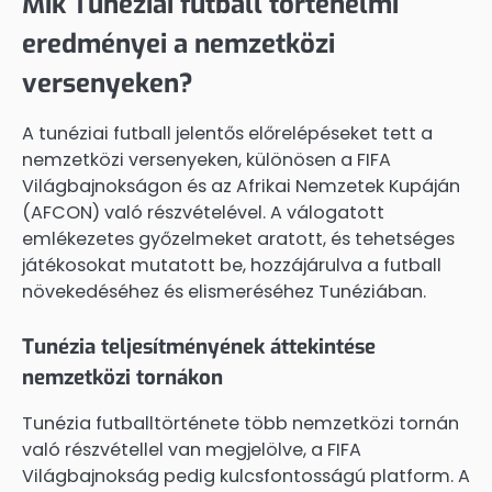
Mik Tunéziai futball történelmi
eredményei a nemzetközi
versenyeken?
A tunéziai futball jelentős előrelépéseket tett a
nemzetközi versenyeken, különösen a FIFA
Világbajnokságon és az Afrikai Nemzetek Kupáján
(AFCON) való részvételével. A válogatott
emlékezetes győzelmeket aratott, és tehetséges
játékosokat mutatott be, hozzájárulva a futball
növekedéséhez és elismeréséhez Tunéziában.
Tunézia teljesítményének áttekintése
nemzetközi tornákon
Tunézia futballtörténete több nemzetközi tornán
való részvétellel van megjelölve, a FIFA
Világbajnokság pedig kulcsfontosságú platform. A