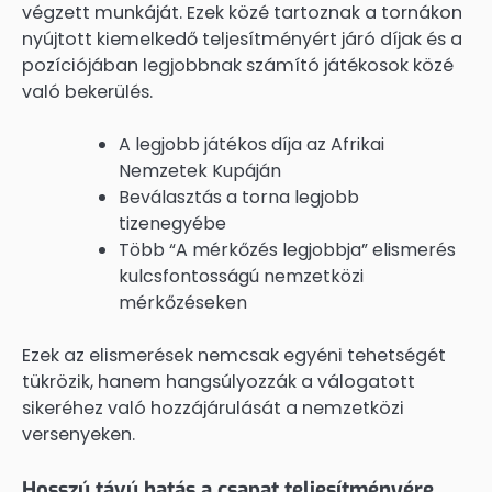
végzett munkáját. Ezek közé tartoznak a tornákon
nyújtott kiemelkedő teljesítményért járó díjak és a
pozíciójában legjobbnak számító játékosok közé
való bekerülés.
A legjobb játékos díja az Afrikai
Nemzetek Kupáján
Beválasztás a torna legjobb
tizenegyébe
Több “A mérkőzés legjobbja” elismerés
kulcsfontosságú nemzetközi
mérkőzéseken
Ezek az elismerések nemcsak egyéni tehetségét
tükrözik, hanem hangsúlyozzák a válogatott
sikeréhez való hozzájárulását a nemzetközi
versenyeken.
Hosszú távú hatás a csapat teljesítményére