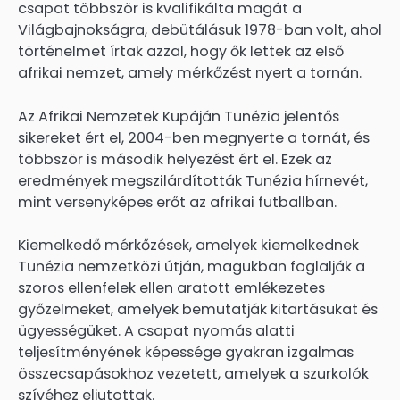
csapat többször is kvalifikálta magát a
Világbajnokságra, debütálásuk 1978-ban volt, ahol
történelmet írtak azzal, hogy ők lettek az első
afrikai nemzet, amely mérkőzést nyert a tornán.
Az Afrikai Nemzetek Kupáján Tunézia jelentős
sikereket ért el, 2004-ben megnyerte a tornát, és
többször is második helyezést ért el. Ezek az
eredmények megszilárdították Tunézia hírnevét,
mint versenyképes erőt az afrikai futballban.
Kiemelkedő mérkőzések, amelyek kiemelkednek
Tunézia nemzetközi útján, magukban foglalják a
szoros ellenfelek ellen aratott emlékezetes
győzelmeket, amelyek bemutatják kitartásukat és
ügyességüket. A csapat nyomás alatti
teljesítményének képessége gyakran izgalmas
összecsapásokhoz vezetett, amelyek a szurkolók
szívéhez eljutottak.