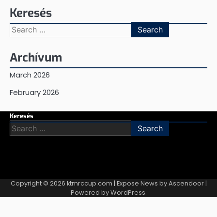
Keresés
Search
for:
Archívum
March 2026
February 2026
Keresés
Search
for:
Copyright © 2026
ktmrccup.com
| Expose News by
Ascendoor
|
Powered by
WordPress
.