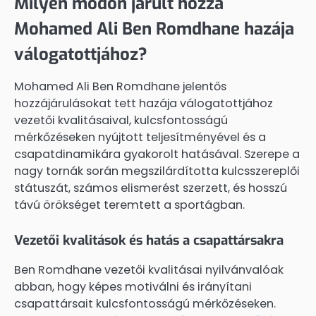
Milyen módon járult hozzá
Mohamed Ali Ben Romdhane hazája
válogatottjához?
Mohamed Ali Ben Romdhane jelentős
hozzájárulásokat tett hazája válogatottjához
vezetői kvalitásaival, kulcsfontosságú
mérkőzéseken nyújtott teljesítményével és a
csapatdinamikára gyakorolt hatásával. Szerepe a
nagy tornák során megszilárdította kulcsszereplői
státuszát, számos elismerést szerzett, és hosszú
távú örökséget teremtett a sportágban.
Vezetői kvalitások és hatás a csapattársakra
Ben Romdhane vezetői kvalitásai nyilvánvalóak
abban, hogy képes motiválni és irányítani
csapattársait kulcsfontosságú mérkőzéseken.