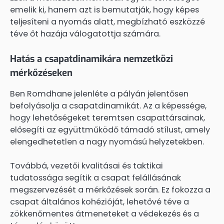
emelik ki, hanem azt is bemutatják, hogy képes
teljesíteni a nyomás alatt, megbízható eszközzé
téve őt hazája válogatottja számára.
Hatás a csapatdinamikára nemzetközi
mérkőzéseken
Ben Romdhane jelenléte a pályán jelentősen
befolyásolja a csapatdinamikát. Az a képessége,
hogy lehetőségeket teremtsen csapattársainak,
elősegíti az együttműködő támadó stílust, amely
elengedhetetlen a nagy nyomású helyzetekben.
Továbbá, vezetői kvalitásai és taktikai
tudatossága segítik a csapat felállásának
megszervezését a mérkőzések során. Ez fokozza a
csapat általános kohézióját, lehetővé téve a
zökkenőmentes átmeneteket a védekezés és a