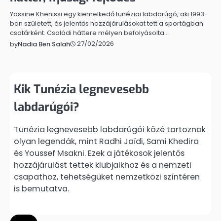
Yassine Khenissi egy kiemelkedő tunéziai labdarúgó, aki 1993-
ban született, és jelentős hozzájárulásokat tett a sportágban
csatárként. Családi háttere mélyen befolyásolta…
27/02/2026
by
Nadia Ben Salah
Kik Tunézia legnevesebb
labdarúgói?
Tunézia legnevesebb labdarúgói közé tartoznak
olyan legendák, mint Radhi Jaïdi, Sami Khedira
és Youssef Msakni. Ezek a játékosok jelentős
hozzájárulást tettek klubjaikhoz és a nemzeti
csapathoz, tehetségüket nemzetközi színtéren
is bemutatva.