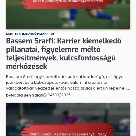
KARRIER KIEMELKEDŐ PILLANATAI
Bassem Srarfi: Karrier kiemelkedő
pillanatai, figyelemre méltó
teljesítmények, kulcsfontosságú
mérkőzések
Bassem Srarfi egy kiemelkedő tunéziai labdarúgó, akit ügyes
játékáért és a klubcsapatokban, valamint a tunéziai
válogatottban végzett jelentős hozzájárulásaiért ünnepelnek.…
04/03/2026
by
Nadia Ben Salah