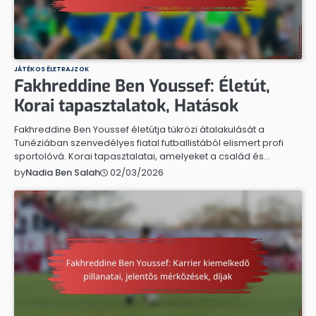
JÁTÉKOS ÉLETRAJZOK
Fakhreddine Ben Youssef: Életút,
Korai tapasztalatok, Hatások
Fakhreddine Ben Youssef életútja tükrözi átalakulását a
Tunéziában szenvedélyes fiatal futballistából elismert profi
sportolóvá. Korai tapasztalatai, amelyeket a család és…
02/03/2026
by
Nadia Ben Salah