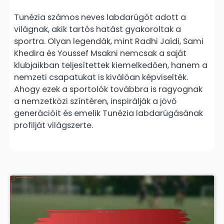
Tunézia számos neves labdarúgót adott a
világnak, akik tartós hatást gyakoroltak a
sportra. Olyan legendák, mint Radhi Jaïdi, Sami
Khedira és Youssef Msakni nemcsak a saját
klubjaikban teljesítettek kiemelkedően, hanem a
nemzeti csapatukat is kiválóan képviselték.
Ahogy ezek a sportolók továbbra is ragyognak
a nemzetközi színtéren, inspirálják a jövő
generációit és emelik Tunézia labdarúgásának
profilját világszerte.