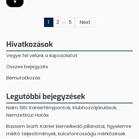
▾
…
Posts
1
2
5
Next
pagination
Hivatkozások
Vegye fel velünk a kapcsolatot
Összes bejegyzés
Bemutatkozás
Legutóbbi bejegyzések
Naim Sliti: Karrierfénypontok, Klubhozzájárulások,
Nemzetközi Hatás
Bassem Srarfi: Karrier kiemelkedő pillanatai, figyelemre
méltó teljesítmények, kulcsfontosságú mérkőzések