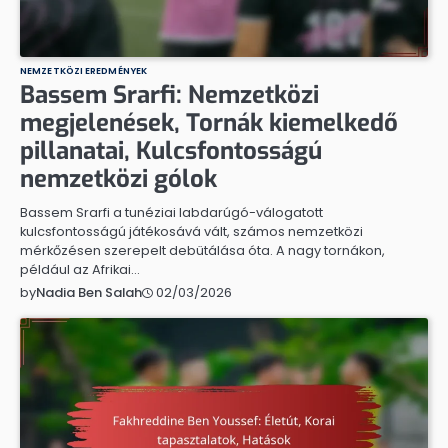
NEMZETKÖZI EREDMÉNYEK
Bassem Srarfi: Nemzetközi
megjelenések, Tornák kiemelkedő
pillanatai, Kulcsfontosságú
nemzetközi gólok
Bassem Srarfi a tunéziai labdarúgó-válogatott
kulcsfontosságú játékosává vált, számos nemzetközi
mérkőzésen szerepelt debütálása óta. A nagy tornákon,
például az Afrikai…
02/03/2026
by
Nadia Ben Salah