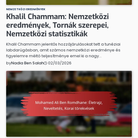
NEMZETKÖZI EREDMÉNYEK
Khalil Chammam: Nemzetközi
eredmények, Tornák szerepei,
Nemzetközi statisztikák
Khalil Chammam jelentős hozzájárulásokat tett a tunéziai
labdarúgásban, amit számos nemzetközi eredménye és
figyelemre méltó teljesítménye emel ki a nagy…
02/03/2026
by
Nadia Ben Salah