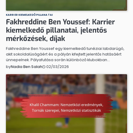
KARRIER KIEMELKEDŐ PILLANATAI
Fakhreddine Ben Youssef: Karrier
kiemelkedő pillanatai, jelentős
mérkőzések, díjak
Fakhreddine Ben Youssef egy kiemelkedő tunéziai labdarúgó,
akit sokoldalúságáért és a pályán kifejtett jelentős hatásáért
ünnepelnek. Pályafutása során különböző klubokban…
02/03/2026
by
Nadia Ben Salah