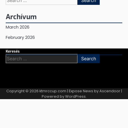
for:
Archívum
March 2026
February 2026
Keresés
Search
for:
Copyright © 2026
ktmrccup.com
| Expose News by
Ascendoor
|
Powered by
WordPress
.