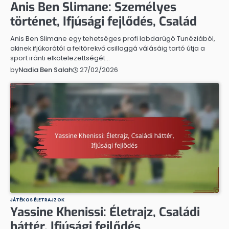
Anis Ben Slimane: Személyes
történet, Ifjúsági fejlődés, Család
Anis Ben Slimane egy tehetséges profi labdarúgó Tunéziából,
akinek ifjúkorától a feltörekvő csillaggá válásáig tartó útja a
sport iránti elkötelezettségét…
27/02/2026
by
Nadia Ben Salah
JÁTÉKOS ÉLETRAJZOK
Yassine Khenissi: Életrajz, Családi
háttér, Ifjúsági fejlődés