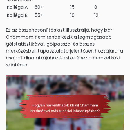
Kolléga A
60+
15
8
Kolléga B
55+
10
12
Ez az összehasonlítás azt illusztrálja, hogy bár
Chammam nem rendelkezik a legmagasabb
gólstatisztikával, gólpasszai és összes
mérkőzésbeli tapasztalata jelentősen hozzájárul a
csapat dinamikájához és sikeréhez a nemzetközi
színtéren.