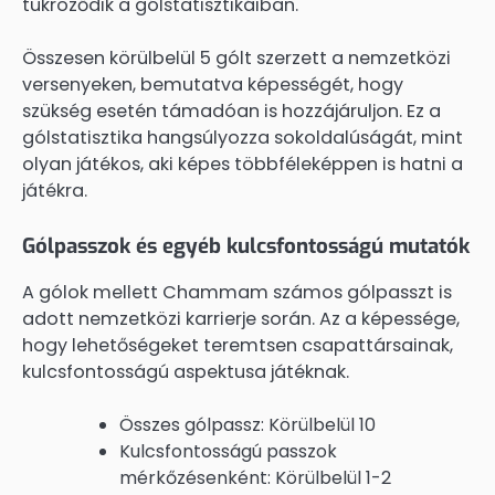
tükröződik a gólstatisztikáiban.
Összesen körülbelül 5 gólt szerzett a nemzetközi
versenyeken, bemutatva képességét, hogy
szükség esetén támadóan is hozzájáruljon. Ez a
gólstatisztika hangsúlyozza sokoldalúságát, mint
olyan játékos, aki képes többféleképpen is hatni a
játékra.
Gólpasszok és egyéb kulcsfontosságú mutatók
A gólok mellett Chammam számos gólpasszt is
adott nemzetközi karrierje során. Az a képessége,
hogy lehetőségeket teremtsen csapattársainak,
kulcsfontosságú aspektusa játéknak.
Összes gólpassz: Körülbelül 10
Kulcsfontosságú passzok
mérkőzésenként: Körülbelül 1-2