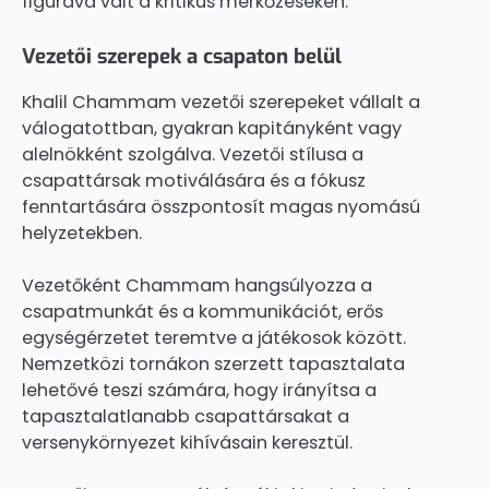
figurává vált a kritikus mérkőzéseken.
Vezetői szerepek a csapaton belül
Khalil Chammam vezetői szerepeket vállalt a
válogatottban, gyakran kapitányként vagy
alelnökként szolgálva. Vezetői stílusa a
csapattársak motiválására és a fókusz
fenntartására összpontosít magas nyomású
helyzetekben.
Vezetőként Chammam hangsúlyozza a
csapatmunkát és a kommunikációt, erős
egységérzetet teremtve a játékosok között.
Nemzetközi tornákon szerzett tapasztalata
lehetővé teszi számára, hogy irányítsa a
tapasztalatlanabb csapattársakat a
versenykörnyezet kihívásain keresztül.