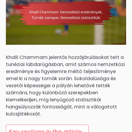
Khalil Chammam jelentős hozzájárulásokat tett a
tunéziai labdarúgásban, amit számos nemzetközi
eredménye és figyelemre méltó teljesítménye
emel ki a nagy tornák során. Sokoldalúsága és
vezetői képességei a pályán lehetővé tették
számára, hogy különböző szerepekben
kiemelkedjen, míg lenyűgöző statisztikái
hangsúlyozzák fontosságát, mint a válogatott
kulcsjátékosát.
Key sections in the article: