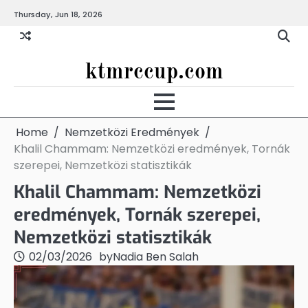
Skip
Thursday, Jun 18, 2026
to
content
ktmrccup.com
Home
Nemzetközi Eredmények
Khalil Chammam: Nemzetközi eredmények, Tornák
szerepei, Nemzetközi statisztikák
Khalil Chammam: Nemzetközi
eredmények, Tornák szerepei,
Nemzetközi statisztikák
02/03/2026
by
Nadia Ben Salah