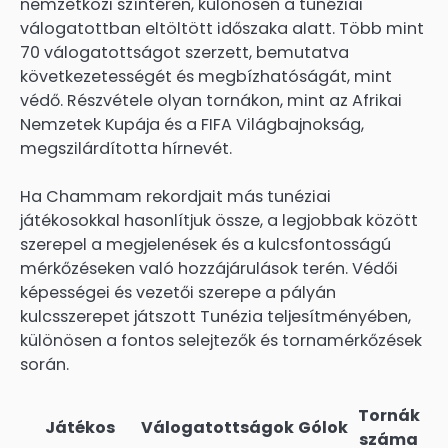
nemzetközi színtéren, különösen a tunéziai
válogatottban eltöltött időszaka alatt. Több mint
70 válogatottságot szerzett, bemutatva
következetességét és megbízhatóságát, mint
védő. Részvétele olyan tornákon, mint az Afrikai
Nemzetek Kupája és a FIFA Világbajnokság,
megszilárdította hírnevét.
Ha Chammam rekordjait más tunéziai
játékosokkal hasonlítjuk össze, a legjobbak között
szerepel a megjelenések és a kulcsfontosságú
mérkőzéseken való hozzájárulások terén. Védői
képességei és vezetői szerepe a pályán
kulcsszerepet játszott Tunézia teljesítményében,
különösen a fontos selejtezők és tornamérkőzések
során.
Tornák
Játékos
Válogatottságok
Gólok
száma