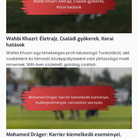
Wahbi Khazri: Életrajz, Családi gyökerek, Korai
hatások
Wahbi Khazri egy tehetséges profi labdarúgó Tunéziából, akit
csatárként és támadó középpályásként való jártassága miatt
ismernek. 1991-ben született, gazdag családi…
Mohamed Dräger: Karrier kiemelkedő eseményei,