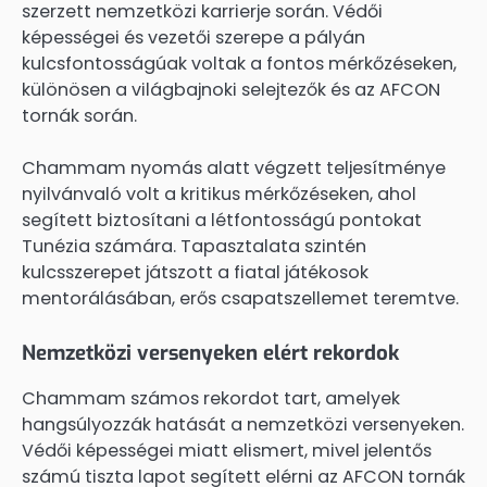
szerzett nemzetközi karrierje során. Védői
képességei és vezetői szerepe a pályán
kulcsfontosságúak voltak a fontos mérkőzéseken,
különösen a világbajnoki selejtezők és az AFCON
tornák során.
Chammam nyomás alatt végzett teljesítménye
nyilvánvaló volt a kritikus mérkőzéseken, ahol
segített biztosítani a létfontosságú pontokat
Tunézia számára. Tapasztalata szintén
kulcsszerepet játszott a fiatal játékosok
mentorálásában, erős csapatszellemet teremtve.
Nemzetközi versenyeken elért rekordok
Chammam számos rekordot tart, amelyek
hangsúlyozzák hatását a nemzetközi versenyeken.
Védői képességei miatt elismert, mivel jelentős
számú tiszta lapot segített elérni az AFCON tornák