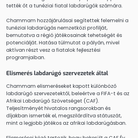
tették őt a tunéziai fiatal labdarúgók számára.
Chammam hozzájárulásai segítettek felemelni a
tunéziai labdarúgás nemzetközi profilját,
bemutatva a régió játékosainak tehetségét és
potenciálját. Hatása túlmutat a pályán, mivel
aktívan részt vesz a fiatalok fejlesztési
programjaiban.
Elismerés labdarúgó szervezetek által
Chammam elismeréseket kapott különböző
labdarúgó szervezetektől, beleértve a FIFA-t és az
Afrikai Labdarúgó Szövetséget (CAF).
Teljesítményét hivatalos rangsorokban és
díjakban ismerték el, megszilárdítva státuszát,
mint a legjobb játékos az afrikai labdarúgásban.
Elismerései közé tartozik, hogy bekerült a CAF Év