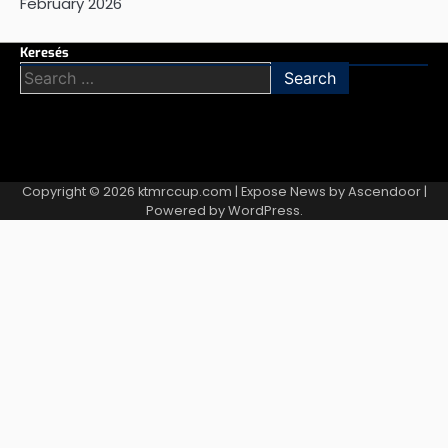
February 2026
Keresés
Search
for:
Copyright © 2026
ktmrccup.com
| Expose News by
Ascendoor
|
Powered by
WordPress
.