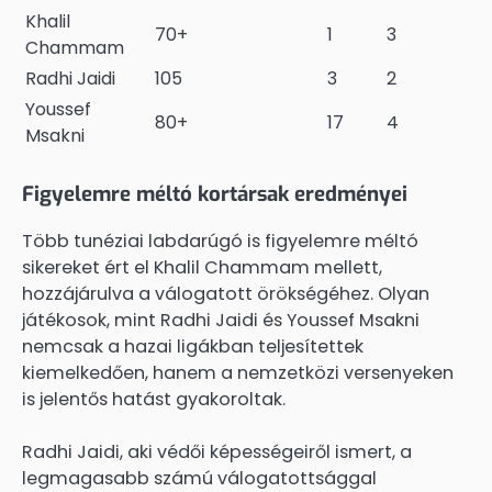
Khalil
70+
1
3
Chammam
Radhi Jaidi
105
3
2
Youssef
80+
17
4
Msakni
Figyelemre méltó kortársak eredményei
Több tunéziai labdarúgó is figyelemre méltó
sikereket ért el Khalil Chammam mellett,
hozzájárulva a válogatott örökségéhez. Olyan
játékosok, mint Radhi Jaidi és Youssef Msakni
nemcsak a hazai ligákban teljesítettek
kiemelkedően, hanem a nemzetközi versenyeken
is jelentős hatást gyakoroltak.
Radhi Jaidi, aki védői képességeiről ismert, a
legmagasabb számú válogatottsággal