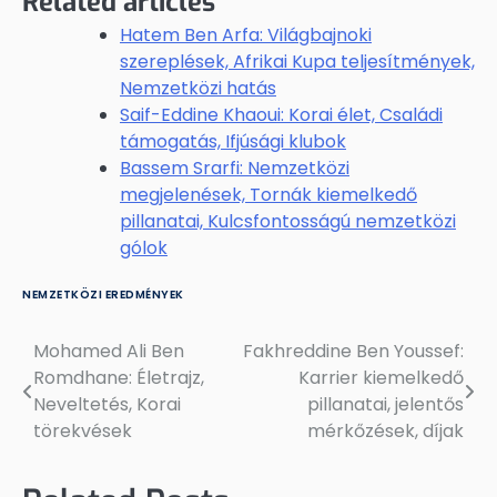
Related articles
Hatem Ben Arfa: Világbajnoki
szereplések, Afrikai Kupa teljesítmények,
Nemzetközi hatás
Saif-Eddine Khaoui: Korai élet, Családi
támogatás, Ifjúsági klubok
Bassem Srarfi: Nemzetközi
megjelenések, Tornák kiemelkedő
pillanatai, Kulcsfontosságú nemzetközi
gólok
NEMZETKÖZI EREDMÉNYEK
Mohamed Ali Ben
Fakhreddine Ben Youssef:
Post
Romdhane: Életrajz,
Karrier kiemelkedő
navigation
Neveltetés, Korai
pillanatai, jelentős
törekvések
mérkőzések, díjak