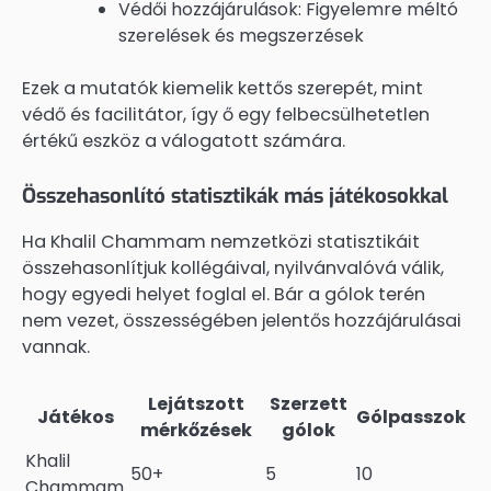
Védői hozzájárulások: Figyelemre méltó
szerelések és megszerzések
Ezek a mutatók kiemelik kettős szerepét, mint
védő és facilitátor, így ő egy felbecsülhetetlen
értékű eszköz a válogatott számára.
Összehasonlító statisztikák más játékosokkal
Ha Khalil Chammam nemzetközi statisztikáit
összehasonlítjuk kollégáival, nyilvánvalóvá válik,
hogy egyedi helyet foglal el. Bár a gólok terén
nem vezet, összességében jelentős hozzájárulásai
vannak.
Lejátszott
Szerzett
Játékos
Gólpasszok
mérkőzések
gólok
Khalil
50+
5
10
Chammam