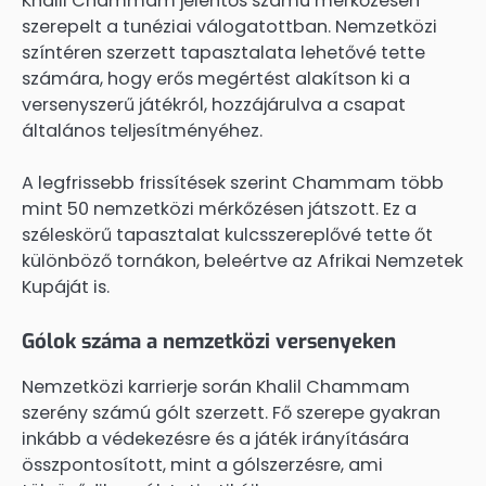
Khalil Chammam jelentős számú mérkőzésen
szerepelt a tunéziai válogatottban. Nemzetközi
színtéren szerzett tapasztalata lehetővé tette
számára, hogy erős megértést alakítson ki a
versenyszerű játékról, hozzájárulva a csapat
általános teljesítményéhez.
A legfrissebb frissítések szerint Chammam több
mint 50 nemzetközi mérkőzésen játszott. Ez a
széleskörű tapasztalat kulcsszereplővé tette őt
különböző tornákon, beleértve az Afrikai Nemzetek
Kupáját is.
Gólok száma a nemzetközi versenyeken
Nemzetközi karrierje során Khalil Chammam
szerény számú gólt szerzett. Fő szerepe gyakran
inkább a védekezésre és a játék irányítására
összpontosított, mint a gólszerzésre, ami