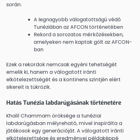
során.
A legnagyobb válogatottságú védő
Tunéziában az AFCON történetében
Rekord a sorozatos mérkőzésekben,
amelyeken nem kaptak gólt az AFCON-
ban
Ezek a rekordok nemcsak egyéni tehetségét
emelik ki, hanem a válogatott iránti
elkötelezettségét és a kontinens szintjén elért
sikereit is tükrözik.
Hatás Tunézia labdarúgásának történetére
Khalil Chammam öröksége a tunéziai
labdarúgásban mélyreható, mivel inspirálta a
játékosok egy generációját. A válogatott iránti
elkötelezettsége és eredményei példaképpé