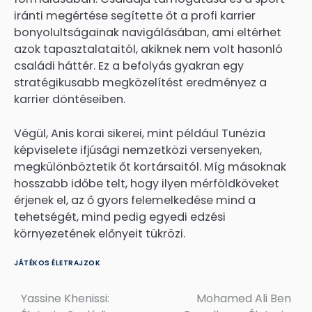
iránti megértése segítette őt a profi karrier
bonyolultságainak navigálásában, ami eltérhet
azok tapasztalataitól, akiknek nem volt hasonló
családi háttér. Ez a befolyás gyakran egy
stratégikusabb megközelítést eredményez a
karrier döntéseiben.
Végül, Anis korai sikerei, mint például Tunézia
képviselete ifjúsági nemzetközi versenyeken,
megkülönböztetik őt kortársaitól. Míg másoknak
hosszabb időbe telt, hogy ilyen mérföldköveket
érjenek el, az ő gyors felemelkedése mind a
tehetségét, mind pedig egyedi edzési
környezetének előnyeit tükrözi.
JÁTÉKOS ÉLETRAJZOK
Yassine Khenissi:
Mohamed Ali Ben
Post