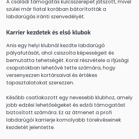
A családi támogatás kulcsszerepet játszott, mivel
szülei már fiatal korában bátorították a
labdarúgás iránti szenvedélyét.
Karrier kezdetek és első klubok
Anis egy helyi klubnál kezdte labdarúgó
pályafutását, ahol csiszolta képességeit és
bemutatta tehetségét. Korai részvétele a ifjúsági
csapatokban lehetővé tette számára, hogy
versenyezzen kortársaival és értékes
tapasztalatokat szerezzen.
Később csatlakozott egy nevesebb klubhoz, amely
jobb edzési lehetőségeket és edzői támogatást
biztosított számára. Ez az átmenet a profi
labdarúgói karrierje komolyabb törekvéseinek
kezdetét jelentette.