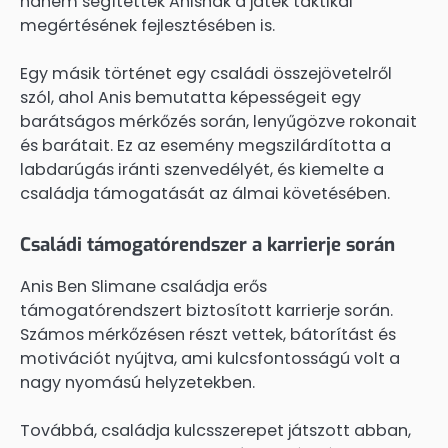
hanem segítettek Anisnak a játék taktikai
megértésének fejlesztésében is.
Egy másik történet egy családi összejövetelről
szól, ahol Anis bemutatta képességeit egy
barátságos mérkőzés során, lenyűgözve rokonait
és barátait. Ez az esemény megszilárdította a
labdarúgás iránti szenvedélyét, és kiemelte a
családja támogatását az álmai követésében.
Családi támogatórendszer a karrierje során
Anis Ben Slimane családja erős
támogatórendszert biztosított karrierje során.
Számos mérkőzésen részt vettek, bátorítást és
motivációt nyújtva, ami kulcsfontosságú volt a
nagy nyomású helyzetekben.
Továbbá, családja kulcsszerepet játszott abban,