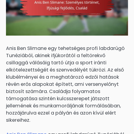
Anis Ben Slimane egy tehetséges profi labdarúgó
Tunéziából, akinek ifjúkorától a feltörekvő
csillaggá válásáig tartó útja a sport iránti
elkötelezettségét és szenvedélyét tükrözi. Az első
klubélményei és a meghatározó edzői hatások
révén erős alapokat épített, ami versenyelőnyt
biztosít számára. Családja folyamatos
támogatása szintén kulcsszerepet játszott
jellemének és munkamoráljának formálásában,
hozzájárulva ezzel a pályán és azon kívül elért
sikereihez.