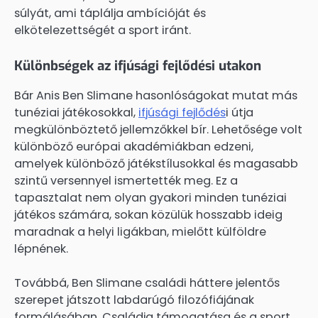
súlyát, ami táplálja ambícióját és
elkötelezettségét a sport iránt.
Különbségek az ifjúsági fejlődési utakon
Bár Anis Ben Slimane hasonlóságokat mutat más
tunéziai játékosokkal,
ifjúsági fejlődés
i útja
megkülönböztető jellemzőkkel bír. Lehetősége volt
különböző európai akadémiákban edzeni,
amelyek különböző játékstílusokkal és magasabb
szintű versennyel ismertették meg. Ez a
tapasztalat nem olyan gyakori minden tunéziai
játékos számára, sokan közülük hosszabb ideig
maradnak a helyi ligákban, mielőtt külföldre
lépnének.
Továbbá, Ben Slimane családi háttere jelentős
szerepet játszott labdarúgó filozófiájának
formálásában. Családja támogatása és a sport