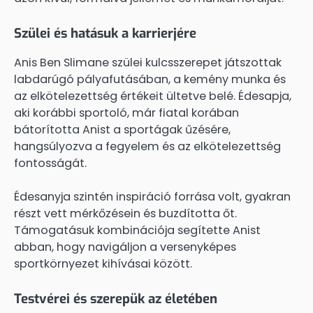
Szülei és hatásuk a karrierjére
Anis Ben Slimane szülei kulcsszerepet játszottak
labdarúgó pályafutásában, a kemény munka és
az elkötelezettség értékeit ültetve belé. Édesapja,
aki korábbi sportoló, már fiatal korában
bátorította Anist a sportágak űzésére,
hangsúlyozva a fegyelem és az elkötelezettség
fontosságát.
Édesanyja szintén inspiráció forrása volt, gyakran
részt vett mérkőzésein és buzdította őt.
Támogatásuk kombinációja segítette Anist
abban, hogy navigáljon a versenyképes
sportkörnyezet kihívásai között.
Testvérei és szerepük az életében