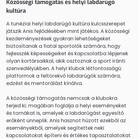
Közösségi támogatás és helyi labdarúgó
kultúra
A tunéziai helyi labdarúgó kultúra kulcsszerepet
játszik Anis fejlődésében mint játékos. A közösségi
kezdeményezések gyakran lehetőségeket
biztosítanak a fiatal sportolók számára, hogy
fejlesszék képességeiket és kapcsolatba lépjenek
olyan kortársaikkal, akik osztoznak a sport iránti
szenvedélyükben. A helyi klubok létfontosságú
platformok a feltörekvő labdarúgók számára,
edzést és mentorálást kínálva.
A közösségi támogatás nemcsak a klubokra
terjed ki; magában foglalja a helyi eseményeket
és tornákat is, amelyek a labdarúgást egyesítő
erőként ünneplik. Anis hasznot húzott ezekből az
eseményekből, amelyek segítettek neki
kapcsolatokat építeni és értékes tapasztalatokat