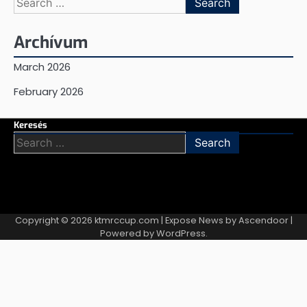
for:
Archívum
March 2026
February 2026
Keresés
Search
for:
Copyright © 2026
ktmrccup.com
| Expose News by
Ascendoor
|
Powered by
WordPress
.