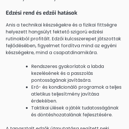
Edzési rend és edzői hatások
Anis a technikai készségekre és a fizikai fittségre
helyezett hangsúlyt fektető szigorú edzési
rutinokból profitált. Edzői kulcsszerepet játszottak
fejlődésében, figyelmet fordítva mind az egyéni
készségekre, mind a csapatdinamikára.
Rendszeres gyakorlatok a labda
kezelésének és a passzolás
pontosságának javítására.
Erő- és kondicionáló programok a teljes
atletikus teljesítmény javítása
érdekében.
Taktikai ülések a játék tudatosságának
és döntéshozatalának fejlesztésére.
A tapasztalt edzők útmutatása segített neki