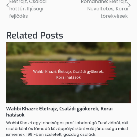
Életrajz, Családi
Romdhane: Életrajz,
navigation
háttér, Ifjúsági
Neveltetés, Korai
fejlődés
törekvések
Related Posts
Wahbi Khazri: Életrajz, Családi gyökerek, Korai
hatások
Wahbi Khazri egy tehetséges profi labdarúgó Tunéziából, akit
csatárként és támadó középpályásként való jártassága miatt
ismernek. 1991-ben született, gazdag családi…