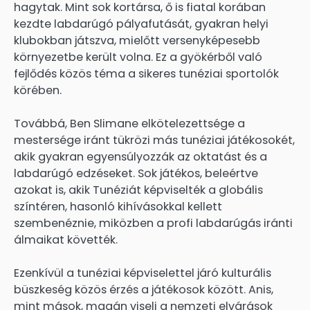
hagytak. Mint sok kortársa, ő is fiatal korában
kezdte labdarúgó pályafutását, gyakran helyi
klubokban játszva, mielőtt versenyképesebb
környezetbe került volna. Ez a gyökérből való
fejlődés közös téma a sikeres tunéziai sportolók
körében.
Továbbá, Ben Slimane elkötelezettsége a
mestersége iránt tükrözi más tunéziai játékosokét,
akik gyakran egyensúlyozzák az oktatást és a
labdarúgó edzéseket. Sok játékos, beleértve
azokat is, akik Tunéziát képviselték a globális
színtéren, hasonló kihívásokkal kellett
szembenéznie, miközben a profi labdarúgás iránti
álmaikat követték.
Ezenkívül a tunéziai képviselettel járó kulturális
büszkeség közös érzés a játékosok között. Anis,
mint mások, magán viseli a nemzeti elvárások