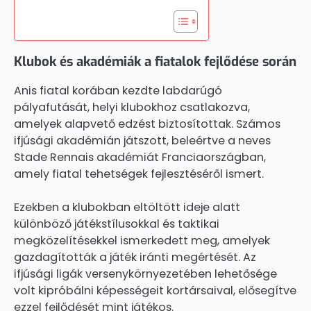
Klubok és akadémiák a fiatalok fejlődése során
Anis fiatal korában kezdte labdarúgó
pályafutását, helyi klubokhoz csatlakozva,
amelyek alapvető edzést biztosítottak. Számos
ifjúsági akadémián játszott, beleértve a neves
Stade Rennais akadémiát Franciaországban,
amely fiatal tehetségek fejlesztéséről ismert.
Ezekben a klubokban eltöltött ideje alatt
különböző játékstílusokkal és taktikai
megközelítésekkel ismerkedett meg, amelyek
gazdagították a játék iránti megértését. Az
ifjúsági ligák versenykörnyezetében lehetősége
volt kipróbálni képességeit kortársaival, elősegítve
ezzel fejlődését mint játékos.