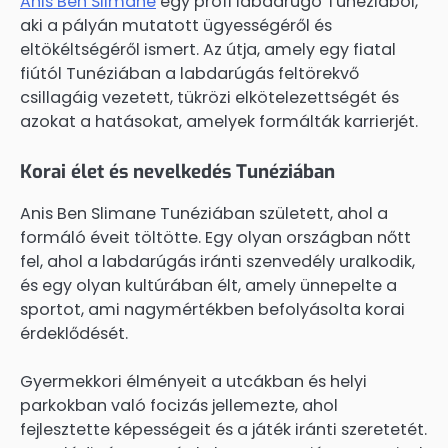
Anis Ben Slimane
egy profi labdarúgó Tunéziából,
aki a pályán mutatott ügyességéről és
eltökéltségéről ismert. Az útja, amely egy fiatal
fiútól Tunéziában a labdarúgás feltörekvő
csillagáig vezetett, tükrözi elkötelezettségét és
azokat a hatásokat, amelyek formálták karrierjét.
Korai élet és nevelkedés Tunéziában
Anis Ben Slimane Tunéziában született, ahol a
formáló éveit töltötte. Egy olyan országban nőtt
fel, ahol a labdarúgás iránti szenvedély uralkodik,
és egy olyan kultúrában élt, amely ünnepelte a
sportot, ami nagymértékben befolyásolta korai
érdeklődését.
Gyermekkori élményeit a utcákban és helyi
parkokban való focizás jellemezte, ahol
fejlesztette képességeit és a játék iránti szeretetét.