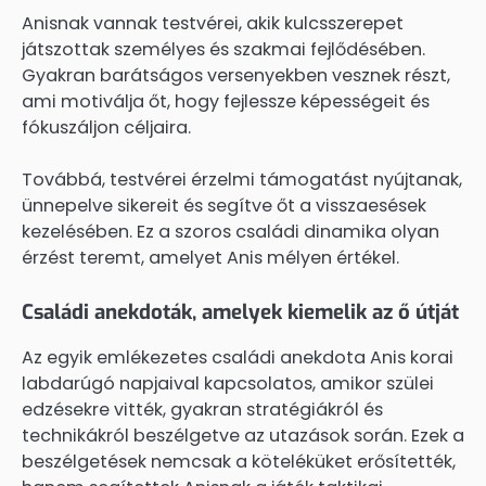
Anisnak vannak testvérei, akik kulcsszerepet
játszottak személyes és szakmai fejlődésében.
Gyakran barátságos versenyekben vesznek részt,
ami motiválja őt, hogy fejlessze képességeit és
fókuszáljon céljaira.
Továbbá, testvérei érzelmi támogatást nyújtanak,
ünnepelve sikereit és segítve őt a visszaesések
kezelésében. Ez a szoros családi dinamika olyan
érzést teremt, amelyet Anis mélyen értékel.
Családi anekdoták, amelyek kiemelik az ő útját
Az egyik emlékezetes családi anekdota Anis korai
labdarúgó napjaival kapcsolatos, amikor szülei
edzésekre vitték, gyakran stratégiákról és
technikákról beszélgetve az utazások során. Ezek a
beszélgetések nemcsak a köteléküket erősítették,