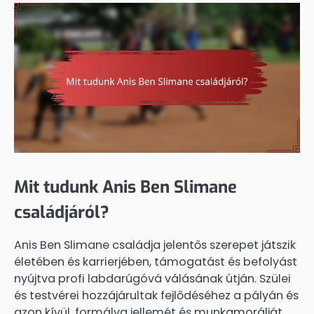
Mit tudunk Anis Ben Slimane
családjáról?
Anis Ben Slimane családja jelentős szerepet játszik
életében és karrierjében, támogatást és befolyást
nyújtva profi labdarúgóvá válásának útján. Szülei
és testvérei hozzájárultak fejlődéséhez a pályán és
azon kívül, formálva jellemét és munkamorálját.