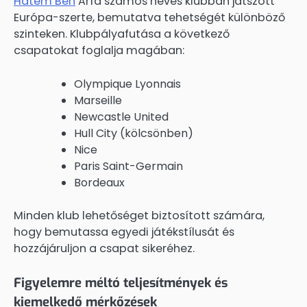
Hatem Ben
Arfa számos neves klubban játszott
Európa-szerte, bemutatva tehetségét különböző
szinteken. Klubpályafutása a következő
csapatokat foglalja magában:
Olympique Lyonnais
Marseille
Newcastle United
Hull City (kölcsönben)
Nice
Paris Saint-Germain
Bordeaux
Minden klub lehetőséget biztosított számára,
hogy bemutassa egyedi játékstílusát és
hozzájáruljon a csapat sikeréhez.
Figyelemre méltó teljesítmények és
kiemelkedő mérkőzések