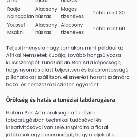
Arfa
tucat
húszas
Radja
Alacsony
Magas
Több mint 30
Nainggolan
húszas
tizenéves
Youssef
Alacsony
Alacsony
Több mint 60
Msakni
húszas
tizenéves
Teljesítménye a nagy tornákon, mint például az
Afrikai Nemzetek Kupája, tovább hangsúlyozza
kulcsszerepét Tunéziában. Ben Arfa képessége,
hogy nyomás alatt teljesítsen és kulcsfontosságú
pillanatokat szállítson, elismerést hozott számára
hazai és nemzetközi szinten egyaránt.
Örökség és hatás a tunéziai labdarúgásra
Hatem Ben Arfa öröksége a tunéziai
labdarúgásban technikai tudásával és
kreativitásával van tele. Inspirálta a fiatal
játékosok egy generációját, hogy öleljék át a