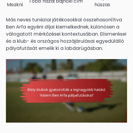
Több hazai bajnoki cím
Msakni
húszas
Más neves tunéziai játékosokkal összehasonlítva
Ben Arfa egyéni díjai kiemelkednek, különösen a
válogatott mérkőzései kontextusában. Elismerései
és a klub- és országos hozzájárulásai egyedülálló
pályafutását emelik ki a labdarúgásban.