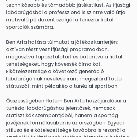
technikásabb és támadóbb játékstílust. Az ifjúsági
labdarúgásból a professzionális szintre való útja
motiváló példaként szolgál a tunéziai fiatal
sportolók számára.
Ben Arfa hatása túlmutat a játékos karrierjén;
aktívan részt vesz ifjúsági programokban,
megosztva tapasztalatait és bátorítva a fiatal
tehetségeket, hogy kövessék álmaikat.
Elkötelezettsége a következő generáció
labdarúgóinak nevelése iránt megszilárdította
státuszát, mint példakép a tunéziai sportban.
Összességében Hatem Ben Arfa hozzájárulásai a
tunéziai labdarúgáshoz jelentősek, nemcsak
statisztikák szempontjából, hanem a sportág
jövőjének formálásában is az országban. Egyedi
stílusa és elkötelezettsége továbbra is rezonál a