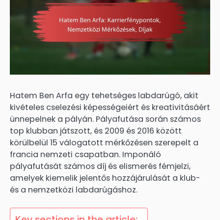
Hatem Ben Arfa egy tehetséges labdarúgó, akit
kivételes cselezési képességeiért és kreativitásáért
ünnepelnek a pályán. Pályafutása során számos
top klubban játszott, és 2009 és 2016 között
körülbelül 15 válogatott mérkőzésen szerepelt a
francia nemzeti csapatban. Imponáló
pályafutását számos díj és elismerés fémjelzi,
amelyek kiemelik jelentős hozzájárulását a klub-
és a nemzetközi labdarúgáshoz.
Key sections in the article: