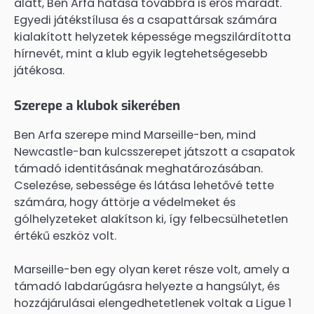
alatt, Ben Arfa hatása továbbra is erős maradt.
Egyedi játékstílusa és a csapattársak számára
kialakított helyzetek képessége megszilárdította
hírnevét, mint a klub egyik legtehetségesebb
játékosa.
Szerepe a klubok sikerében
Ben Arfa szerepe mind Marseille-ben, mind
Newcastle-ban kulcsszerepet játszott a csapatok
támadó identitásának meghatározásában.
Cselezése, sebessége és látása lehetővé tette
számára, hogy áttörje a védelmeket és
gólhelyzeteket alakítson ki, így felbecsülhetetlen
értékű eszköz volt.
Marseille-ben egy olyan keret része volt, amely a
támadó labdarúgásra helyezte a hangsúlyt, és
hozzájárulásai elengedhetetlenek voltak a Ligue 1