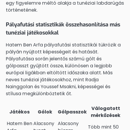
egy figyelemre méltó alakja a tunéziai labdarúgás
történetének.
Pályafutási statisztikák összehasonlítása más
tunéziai játékosokkal
Hatem Ben Arfa pályafutási statisztikái tükrözik a
pályán nyújtott képességeit és hatását.
Pályafutása során jelentős számú gólt és
gólpasszt gyűjtött össze, különösen a legjobb
európai ligákban eltöltött időszaka alatt. Más
neves tunéziai játékosokhoz, mint Radja
Nainggolan és Youssef Msakni, képességei és
stílusa megkülönböztetik őt.
Válogatott
Játékos
Gólok
Gólpasszok
mérkőzések
Hatem Ben
Alacsony
Alacsony
Több mint 50