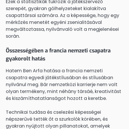
Ezek a statisztikák tükrözik a játékszervező
szerepét, gyakran gólhelyzeteket kialakítva
csapattársai számára. Az a képessége, hogy egy
mérkőzés menetét egyéni zsenialitásával
megváltoztassa, nyilvánvaló volt a megjelenései
során.
Összességében a francia nemzeti csapatra
gyakorolt hatás
Hatem Ben Arfa hatása a francia nemzeti
csapatra egyedi játékstílusában és stílusában
nyilvánul meg. Bár nemzetközi karrierje nem volt
olyan termékeny, mint néhány társáé, kreativitást
és kiszámíthatatlanságot hozott a keretbe.
Technikai tudása és cselezési képességei
népszerűvé tették őt a szurkolók körében, és
gyakran nyújtott olyan pillanatokat, amelyek