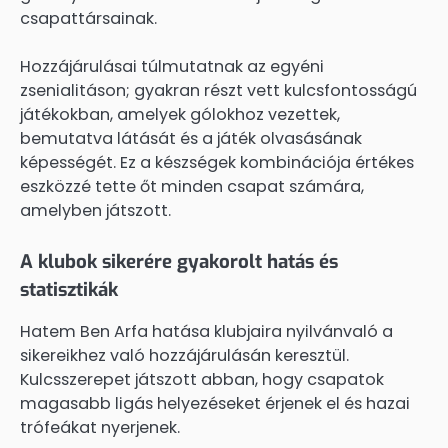
csapattársainak.
Hozzájárulásai túlmutatnak az egyéni
zsenialitáson; gyakran részt vett kulcsfontosságú
játékokban, amelyek gólokhoz vezettek,
bemutatva látását és a játék olvasásának
képességét. Ez a készségek kombinációja értékes
eszközzé tette őt minden csapat számára,
amelyben játszott.
A klubok sikerére gyakorolt hatás és
statisztikák
Hatem Ben Arfa hatása klubjaira nyilvánvaló a
sikereikhez való hozzájárulásán keresztül.
Kulcsszerepet játszott abban, hogy csapatok
magasabb ligás helyezéseket érjenek el és hazai
trófeákat nyerjenek.