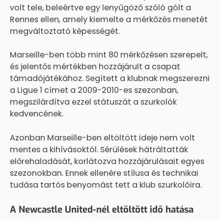
volt tele, beleértve egy lenyűgöző szóló gólt a
Rennes ellen, amely kiemelte a mérkőzés menetét
megváltoztató képességét.
Marseille-ben több mint 80 mérkőzésen szerepelt,
és jelentős mértékben hozzájárult a csapat
támadójátékához. Segített a klubnak megszerezni
a Ligue 1 címet a 2009-2010-es szezonban,
megszilárdítva ezzel státuszát a szurkolók
kedvencének.
Azonban Marseille-ben eltöltött ideje nem volt
mentes a kihívásoktól. Sérülések hátráltatták
előrehaladását, korlátozva hozzájárulásait egyes
szezonokban. Ennek ellenére stílusa és technikai
tudása tartós benyomást tett a klub szurkolóira.
A Newcastle United-nél eltöltött idő hatása