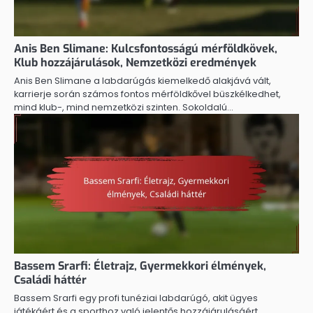
Anis Ben Slimane: Kulcsfontosságú mérföldkövek,
Klub hozzájárulások, Nemzetközi eredmények
Anis Ben Slimane a labdarúgás kiemelkedő alakjává vált,
karrierje során számos fontos mérföldkővel büszkélkedhet,
mind klub-, mind nemzetközi szinten. Sokoldalú…
Bassem Srarfi: Életrajz, Gyermekkori élmények,
Családi háttér
Bassem Srarfi egy profi tunéziai labdarúgó, akit ügyes
játékáért és a sporthoz való jelentős hozzájárulásáért