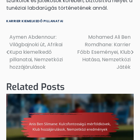
szurkolók és játékosok körében, biztosítva helyét a
tunéziai labdarúgás történetének annál.
KARRIER KIEMELKEDŐ PILLANATAI
Aymen Abdennour:
Mohamed Ali Ben
Post
Világbajnoki út, Afrikai
Romdhane: Karrier
navigation
Kupa kiemelkedő
Főbb Eseményei, Klub
pillanatai, Nemzetközi
Hatása, Nemzetközi
hozzájárulások
Játék
Related Posts