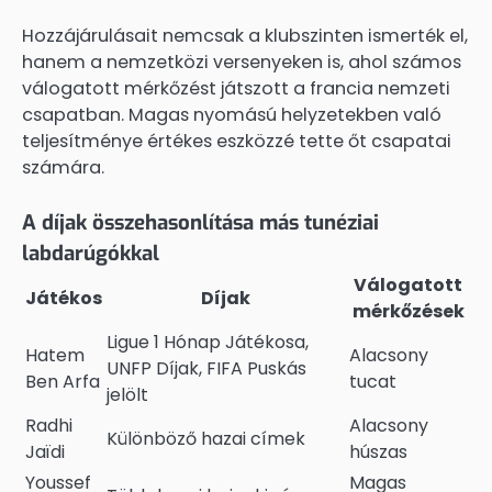
Hozzájárulásait nemcsak a klubszinten ismerték el,
hanem a nemzetközi versenyeken is, ahol számos
válogatott mérkőzést játszott a francia nemzeti
csapatban. Magas nyomású helyzetekben való
teljesítménye értékes eszközzé tette őt csapatai
számára.
A díjak összehasonlítása más tunéziai
labdarúgókkal
Válogatott
Játékos
Díjak
mérkőzések
Ligue 1 Hónap Játékosa,
Hatem
Alacsony
UNFP Díjak, FIFA Puskás
Ben Arfa
tucat
jelölt
Radhi
Alacsony
Különböző hazai címek
Jaïdi
húszas
Youssef
Magas