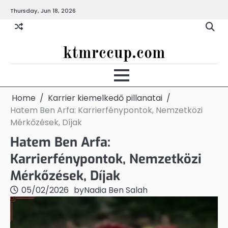
Skip
Thursday, Jun 18, 2026
to
content
ktmrccup.com
Home
Karrier kiemelkedő pillanatai
Hatem Ben Arfa: Karrierfénypontok, Nemzetközi
Mérkőzések, Díjak
Hatem Ben Arfa:
Karrierfénypontok, Nemzetközi
Mérkőzések, Díjak
05/02/2026
by
Nadia Ben Salah