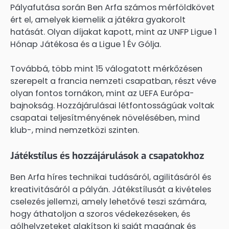
Pályafutása során Ben Arfa számos mérföldkövet
ért el, amelyek kiemelik a játékra gyakorolt
hatását. Olyan díjakat kapott, mint az UNFP Ligue 1
Hónap Játékosa és a Ligue 1 Év Gólja.
Továbbá, több mint 15 válogatott mérkőzésen
szerepelt a francia nemzeti csapatban, részt véve
olyan fontos tornákon, mint az UEFA Európa-
bajnokság. Hozzájárulásai létfontosságúak voltak
csapatai teljesítményének növelésében, mind
klub-, mind nemzetközi szinten.
Játékstílus és hozzájárulások a csapatokhoz
Ben Arfa híres technikai tudásáról, agilitásáról és
kreativitásáról a pályán. Játékstílusát a kivételes
cselezés jellemzi, amely lehetővé teszi számára,
hogy áthatoljon a szoros védekezéseken, és
gólhelyzeteket alakítson ki saját magának és