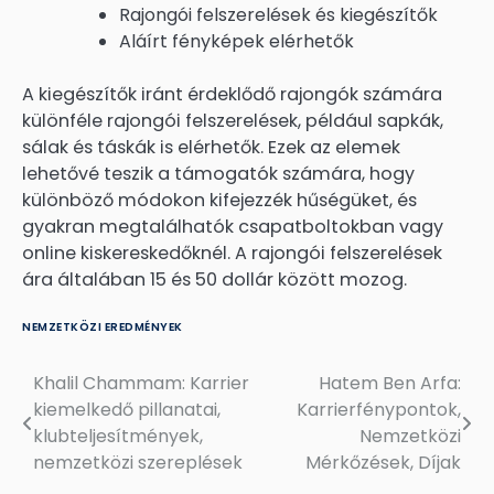
Rajongói felszerelések és kiegészítők
Aláírt fényképek elérhetők
A kiegészítők iránt érdeklődő rajongók számára
különféle rajongói felszerelések, például sapkák,
sálak és táskák is elérhetők. Ezek az elemek
lehetővé teszik a támogatók számára, hogy
különböző módokon kifejezzék hűségüket, és
gyakran megtalálhatók csapatboltokban vagy
online kiskereskedőknél. A rajongói felszerelések
ára általában 15 és 50 dollár között mozog.
NEMZETKÖZI EREDMÉNYEK
Khalil Chammam: Karrier
Hatem Ben Arfa:
Post
kiemelkedő pillanatai,
Karrierfénypontok,
navigation
klubteljesítmények,
Nemzetközi
nemzetközi szereplések
Mérkőzések, Díjak