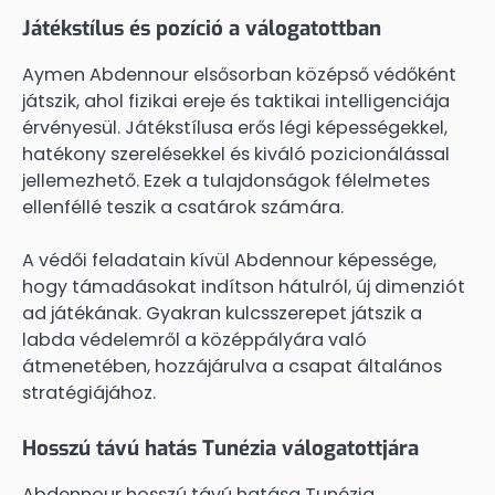
Játékstílus és pozíció a válogatottban
Aymen Abdennour elsősorban középső védőként
játszik, ahol fizikai ereje és taktikai intelligenciája
érvényesül. Játékstílusa erős légi képességekkel,
hatékony szerelésekkel és kiváló pozicionálással
jellemezhető. Ezek a tulajdonságok félelmetes
ellenféllé teszik a csatárok számára.
A védői feladatain kívül Abdennour képessége,
hogy támadásokat indítson hátulról, új dimenziót
ad játékának. Gyakran kulcsszerepet játszik a
labda védelemről a középpályára való
átmenetében, hozzájárulva a csapat általános
stratégiájához.
Hosszú távú hatás Tunézia válogatottjára
Abdennour hosszú távú hatása Tunézia