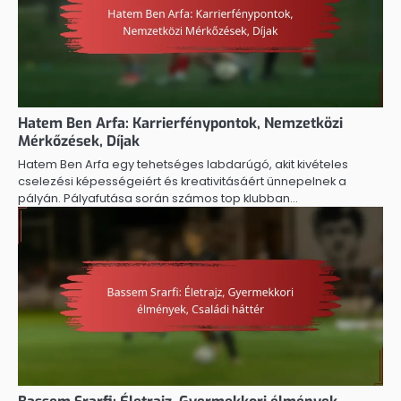
Hatem Ben Arfa: Karrierfénypontok, Nemzetközi
Mérkőzések, Díjak
Hatem Ben Arfa egy tehetséges labdarúgó, akit kivételes
cselezési képességeiért és kreativitásáért ünnepelnek a
pályán. Pályafutása során számos top klubban…