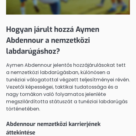
Hogyan járult hozzá Aymen
Abdennour a nemzetközi
labdarúgáshoz?
Aymen Abdennour jelentős hozzájárulásokat tett
a nemzetközi labdarúgásban, különösen a
tunéziai válogatottal végzett teljesítményei révén.
Vezetői képességei, taktikai tudatossága és a
nagy tornákon való folyamatos jelenléte
megszilárdította státuszát a tunéziai labdarúgás
történetében.
Abdennour nemzetközi karrierjének
áttekintése