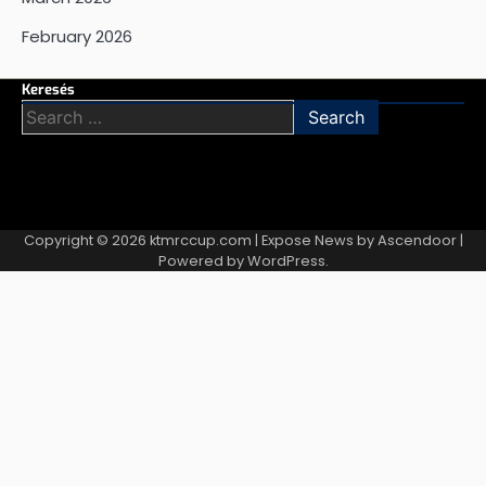
February 2026
Keresés
Search
for:
Copyright © 2026
ktmrccup.com
| Expose News by
Ascendoor
|
Powered by
WordPress
.