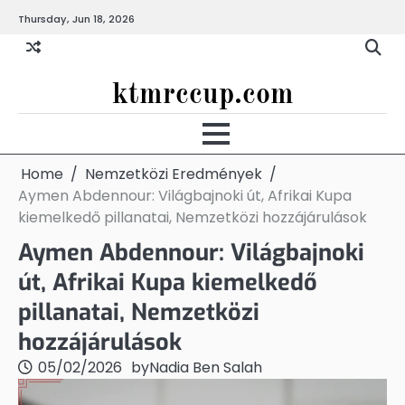
Skip
Thursday, Jun 18, 2026
to
content
ktmrccup.com
Home
Nemzetközi Eredmények
Aymen Abdennour: Világbajnoki út, Afrikai Kupa
kiemelkedő pillanatai, Nemzetközi hozzájárulások
Aymen Abdennour: Világbajnoki
út, Afrikai Kupa kiemelkedő
pillanatai, Nemzetközi
hozzájárulások
05/02/2026
by
Nadia Ben Salah