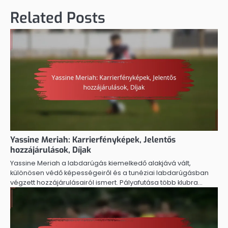
Related Posts
Yassine Meriah: Karrierfényképek, Jelentős
hozzájárulások, Díjak
Yassine Meriah a labdarúgás kiemelkedő alakjává vált,
különösen védő képességeiről és a tunéziai labdarúgásban
végzett hozzájárulásairól ismert. Pályafutása több klubra…