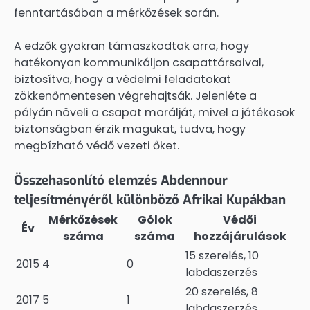
fenntartásában a mérkőzések során.
A edzők gyakran támaszkodtak arra, hogy
hatékonyan kommunikáljon csapattársaival,
biztosítva, hogy a védelmi feladatokat
zökkenőmentesen végrehajtsák. Jelenléte a
pályán növeli a csapat morálját, mivel a játékosok
biztonságban érzik magukat, tudva, hogy
megbízható védő vezeti őket.
Összehasonlító elemzés Abdennour
teljesítményéről különböző Afrikai Kupákban
Mérkőzések
Gólok
Védői
Év
száma
száma
hozzájárulások
15 szerelés, 10
2015
4
0
labdaszerzés
20 szerelés, 8
2017
5
1
labdaszerzés