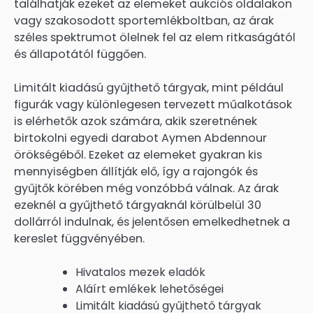
találhatják ezeket az elemeket aukciós oldalakon
vagy szakosodott sportemlékboltban, az árak
széles spektrumot ölelnek fel az elem ritkaságától
és állapotától függően.
Limitált kiadású gyűjthető tárgyak, mint például
figurák vagy különlegesen tervezett műalkotások
is elérhetők azok számára, akik szeretnének
birtokolni egyedi darabot Aymen Abdennour
örökségéből. Ezeket az elemeket gyakran kis
mennyiségben állítják elő, így a rajongók és
gyűjtők körében még vonzóbbá válnak. Az árak
ezeknél a gyűjthető tárgyaknál körülbelül 30
dollárról indulnak, és jelentősen emelkedhetnek a
kereslet függvényében.
Hivatalos mezek eladók
Aláírt emlékek lehetőségei
Limitált kiadású gyűjthető tárgyak