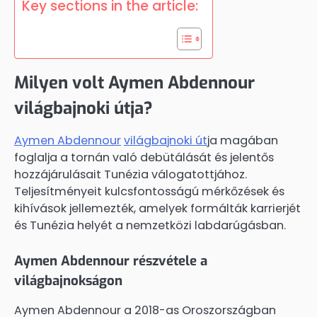
Key sections in the article:
Milyen volt Aymen Abdennour
világbajnoki útja?
Aymen Abdennour
világbajnoki út
ja magában
foglalja a tornán való debütálását és jelentős
hozzájárulásait Tunézia válogatottjához.
Teljesítményeit kulcsfontosságú mérkőzések és
kihívások jellemezték, amelyek formálták karrierjét
és Tunézia helyét a nemzetközi labdarúgásban.
Aymen Abdennour részvétele a
világbajnokságon
Aymen Abdennour a 2018-as Oroszországban