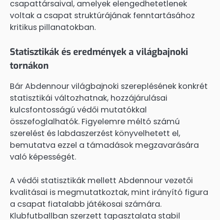
csapattársaival, amelyek elengedhetetlenek
voltak a csapat struktúrájának fenntartásához
kritikus pillanatokban.
Statisztikák és eredmények a világbajnoki
tornákon
Bár Abdennour világbajnoki szereplésének konkrét
statisztikái változhatnak, hozzájárulásai
kulcsfontosságú védői mutatókkal
összefoglalhatók. Figyelemre méltó számú
szerelést és labdaszerzést könyvelhetett el,
bemutatva ezzel a támadások megzavarására
való képességét.
A védői statisztikák mellett Abdennour vezetői
kvalitásai is megmutatkoztak, mint irányító figura
a csapat fiatalabb játékosai számára.
Klubfutballban szerzett tapasztalata stabil