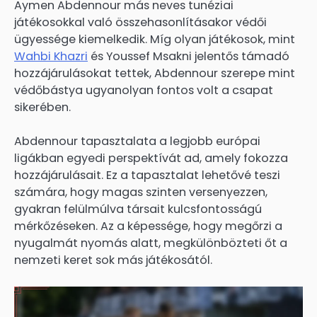
Aymen Abdennour más neves tunéziai
játékosokkal való összehasonlításakor védői
ügyessége kiemelkedik. Míg olyan játékosok, mint
Wahbi Khazri
és Youssef Msakni jelentős támadó
hozzájárulásokat tettek, Abdennour szerepe mint
védőbástya ugyanolyan fontos volt a csapat
sikerében.
Abdennour tapasztalata a legjobb európai
ligákban egyedi perspektívát ad, amely fokozza
hozzájárulásait. Ez a tapasztalat lehetővé teszi
számára, hogy magas szinten versenyezzen,
gyakran felülmúlva társait kulcsfontosságú
mérkőzéseken. Az a képessége, hogy megőrzi a
nyugalmát nyomás alatt, megkülönbözteti őt a
nemzeti keret sok más játékosától.