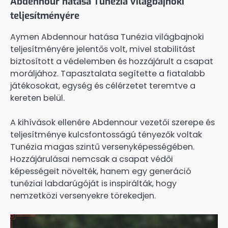
Abdennour hatása Tunézia világbajnoki
teljesítményére
Aymen Abdennour hatása Tunézia világbajnoki
teljesítményére jelentős volt, mivel stabilitást
biztosított a védelemben és hozzájárult a csapat
moráljához. Tapasztalata segítette a fiatalabb
játékosokat, egység és célérzetet teremtve a
kereten belül.
A kihívások ellenére Abdennour vezetői szerepe és
teljesítménye kulcsfontosságú tényezők voltak
Tunézia magas szintű versenyképességében.
Hozzájárulásai nemcsak a csapat védői
képességeit növelték, hanem egy generáció
tunéziai labdarúgóját is inspirálták, hogy
nemzetközi versenyekre törekedjen.