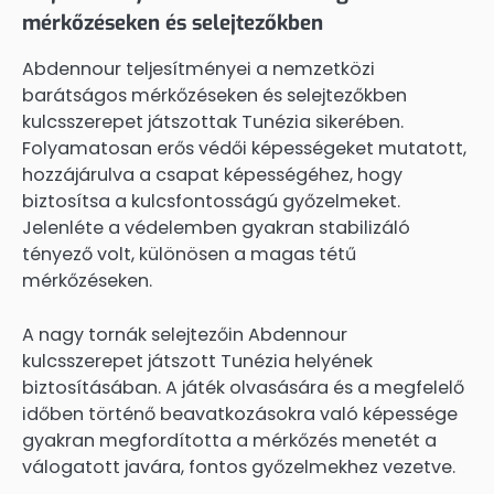
mérkőzéseken és selejtezőkben
Abdennour teljesítményei a nemzetközi
barátságos mérkőzéseken és selejtezőkben
kulcsszerepet játszottak Tunézia sikerében.
Folyamatosan erős védői képességeket mutatott,
hozzájárulva a csapat képességéhez, hogy
biztosítsa a kulcsfontosságú győzelmeket.
Jelenléte a védelemben gyakran stabilizáló
tényező volt, különösen a magas tétű
mérkőzéseken.
A nagy tornák selejtezőin Abdennour
kulcsszerepet játszott Tunézia helyének
biztosításában. A játék olvasására és a megfelelő
időben történő beavatkozásokra való képessége
gyakran megfordította a mérkőzés menetét a
válogatott javára, fontos győzelmekhez vezetve.