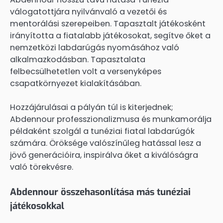
válogatottjára nyilvánvaló a vezetői és
mentorálási szerepeiben. Tapasztalt játékosként
irányította a fiatalabb játékosokat, segítve őket a
nemzetközi labdarúgás nyomásához való
alkalmazkodásban. Tapasztalata
felbecsülhetetlen volt a versenyképes
csapatkörnyezet kialakításában.
Hozzájárulásai a pályán túl is kiterjednek;
Abdennour professzionalizmusa és munkamorálja
példaként szolgál a tunéziai fiatal labdarúgók
számára. Öröksége valószínűleg hatással lesz a
jövő generációira, inspirálva őket a kiválóságra
való törekvésre.
Abdennour összehasonlítása más tunéziai
játékosokkal