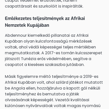
csapat védelmét erősítették, hanem
csapattársait és szurkolóit is inspirálták.
Emlékezetes teljesítmények az Afrikai
Nemzetek Kupájában
Abdennour kiemelkedő pillanatai az Afrikai
Kupában olyan kulcsfontosságú mérkőzések
voltak, ahol védői képességei teljes mértékben
megmutatkoztak. A 2017-es tornán kulcsszerepet
játszott Tunézia erős védelmében, segítve a
csapatot a kieséses szakaszba jutásban.
Másik figyelemre méltó teljesítménye a 2019-es
Afrikai Kupában volt, ahol szilárd játékot mutatott
be Angola ellen, hozzájárulva a kapott gól nélküli
teljesítményhez és bemutatva a játék
olvasásának képességét. Vezetői kvalitásai
különösen nyilvánvalóak voltak magas nyomású