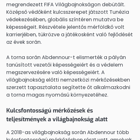
megrendezett FIFA Világbajnokságon debütált.
Középső védőként kulcsszerepet játszott Tunézia
védekezésében, globális színtéren mutatva be
képességeit. Részvétele jelentős mérföldkő volt
karrierjében, tükrözve a játékosként való fejlődését
az évek során.
A torna során Abdennour-t elismerték a pályán
tanúsított vezetői képességeiért és a védelem
megszervezésére való képességeiért. A
világbajnokság előtti nemzetközi mérkőzésekben
szerzett tapasztalata segítette őt alkalmazkodni
a torna magas nyomású környezetéhez.
Kulcsfontosságú mérkőzések és
teljesítmények a világbajnokság alatt
A 2018-as világbajnokság során Abdennour több
kulcsfontosságú mérkőzésben részt vett, amelyek