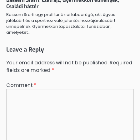
Bassem Srarfi: Életrajz, Gyermekkori élmények,
Családi háttér
Bassem Srarfi egy profi tunéziai labdarúgó, akit ügyes
játékáért és a sporthoz való jelentős hozzájárulásáért
ünnepelnek. Gyermekkori tapasztalatai Tunéziában,
amelyeket…
Leave a Reply
Your email address will not be published.
Required
fields are marked
*
Comment
*