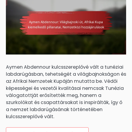
Aymen Abdennour kulcsszereplővé vált a tunéziai
labdarúgásban, tehetségét a világbajnokságon és
az Afrikai Nemzetek Kupáján mutatta be. Védői
képességei és vezetői kvalitásai nemcsak Tunézia
válogatottját erősítették meg, hanem a
szurkolókat és csapattársakat is inspirálták, így ő
a nemzet labdarúgásának történetében
kulcsszereplővé vált.