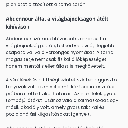
jelenlétet biztosított a torna során.
Abdennour által a világbajnokságon átélt
kihívások
Abdennour számos kihívással szembesült a
világbajnokság során, beleértve a világ legjobb
csapataival való versengés nyomását. A torna
magas tétje nemcsak fizikai állóképességet,
hanem mentális ellenállást is megkövetelt.
A sérülések és a fittségi szintek szintén aggasztó
tényezők voltak, mivel a mérkőzések intenzitása
próbára tette fizikai határait. Az ellenfelek gyors
tempójú játékstílusához való alkalmazkodás egy
másik akadály volt, amely gyors taktikai és
pozicionálási kiigazításokat igényelt.