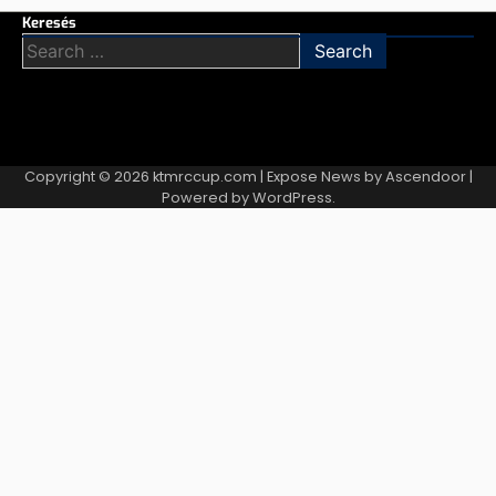
Keresés
Search
for:
Copyright © 2026
ktmrccup.com
| Expose News by
Ascendoor
|
Powered by
WordPress
.