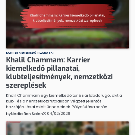
KARRIER KIEMELKEDŐ PILLANATAI
Khalil Chammam: Karrier
kiemelkedő pillanatai,
klubteljesítmények, nemzetközi
szereplések
Khalil Chammam egy kiemelkedő tunéziai labdarúgó, akit a
klub- és a nemzetközi futballban végzett jelentős
hozzájárulásai miatt ünnepelnek. Pályafutása során…
04/02/2026
by
Nadia Ben Salah