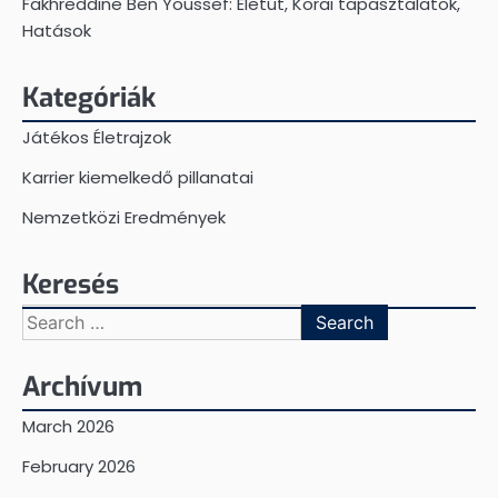
Fakhreddine Ben Youssef: Életút, Korai tapasztalatok,
Hatások
Kategóriák
Játékos Életrajzok
Karrier kiemelkedő pillanatai
Nemzetközi Eredmények
Keresés
Search
for:
Archívum
March 2026
February 2026