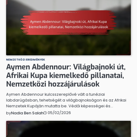
NEMZETKÖZI EREDMÉNYEK
Aymen Abdennour: Világbajnoki út,
Afrikai Kupa kiemelkedő pillanatai,
Nemzetközi hozzájárulások
Aymen Abdennour kulcsszereplővé vált a tunéziai
labdarúgásban, tehetségét a világbajnokságon és az Afrikai
Nemzetek Kupáján mutatta be. Védői képességei és…
05/02/2026
by
Nadia Ben Salah