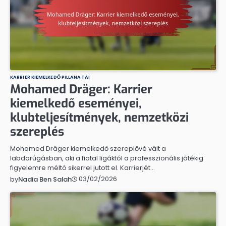
KARRIER KIEMELKEDŐ PILLANATAI
Mohamed Dräger: Karrier
kiemelkedő eseményei,
klubteljesítmények, nemzetközi
szereplés
Mohamed Dräger kiemelkedő szereplővé vált a
labdarúgásban, aki a fiatal ligáktól a professzionális játékig
figyelemre méltó sikerrel jutott el. Karrierjét…
03/02/2026
by
Nadia Ben Salah