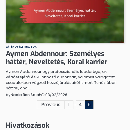
JÁTÉKOS ÉLETRAJZOK
Aymen Abdennour: Személyes
háttér, Neveltetés, Korai karrier
Aymen Abdennour egy professzionális labdarúgó, aki
védőerejéről és különböző klubokban, valamint válogatott
csapatokban végzett hozzájárulásairól ismert. Tunéziában
nőtt fel, ahol…
03/02/2026
by
Nadia Ben Salah
…
Posts
Previous
1
4
5
pagination
Hivatkozások