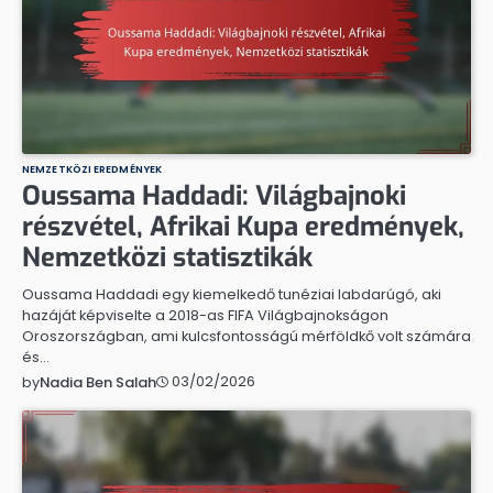
NEMZETKÖZI EREDMÉNYEK
Oussama Haddadi: Világbajnoki
részvétel, Afrikai Kupa eredmények,
Nemzetközi statisztikák
Oussama Haddadi egy kiemelkedő tunéziai labdarúgó, aki
hazáját képviselte a 2018-as FIFA Világbajnokságon
Oroszországban, ami kulcsfontosságú mérföldkő volt számára
és…
03/02/2026
by
Nadia Ben Salah