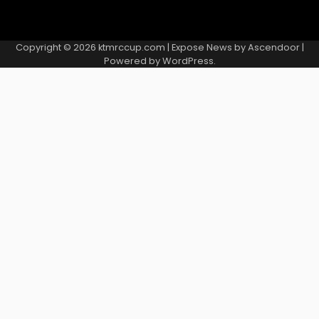
Copyright © 2026
ktmrccup.com
| Expose News by
Ascendoor
|
Powered by
WordPress
.