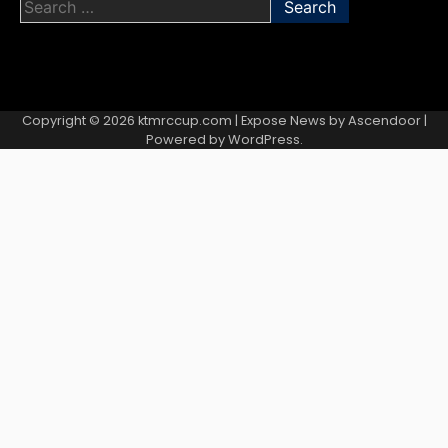
Search
for:
Copyright © 2026
ktmrccup.com
| Expose News by
Ascendoor
|
Powered by
WordPress
.